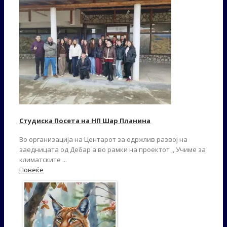
Студиска Посета на НП Шар Планина
Во организација на Центарот за одржлив развој на
заедницата од Дебар а во рамки на проектот ,, Учиме за
климатските ...
Повеќе