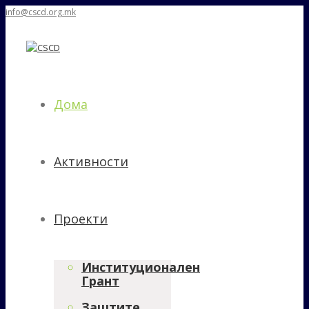
info@cscd.org.mk
Дома
Активности
Проекти
Институционален
Грант
Заштите