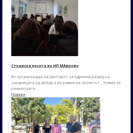
Студиска посета во НП МАврово
Во организација на Центарот за одржлив развој на
заедницата од Дебар а во рамки на проектот ,, Учиме за
климатските ...
Повеќе