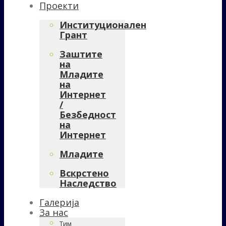
Проекти
Институционален
Грант
Заштите
на
Младите
на
Интернет
/
Безбедност
на
Интернет
Младите
Вскрстено
Наследство
Галерија
За нас
Тим