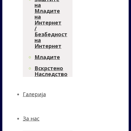
на
Младите
на
Интернет
/
Безбедност
на
Интернет
Младите
Вскрстено
Наследство
Галерија
За нас