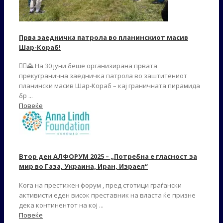
Прва заедничка патрола во планинскиот масив
Шар-Кораб!
🚶‍♂️🌄 На 30 јуни беше организирана првата
прекугранична заедничка патрола во заштитениот
планински масив Шар-Кораб – кај граничната пирамида
бр ...
Повеќе
Втор ден АЛФОРУМ 2025 – „Потребна е гласност за
мир во Газа, Украина, Иран, Израел“
Кога на престижен форум , пред стотици граѓански
активисти еден висок преставник на власта ќе призне
дека континентот на кој ...
Повеќе