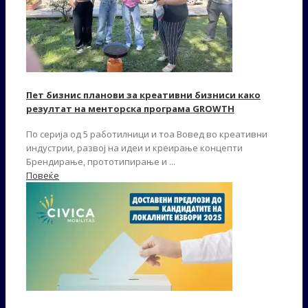
Пет бизнис планови за креативни бизниси како
резултат на менторска програма GROWTH
По серија од 5 работилници и тоа Вовед во креативни
индустрии, развој на идеи и креирање концепти
Брендирање, прототипирање и ...
Повеќе