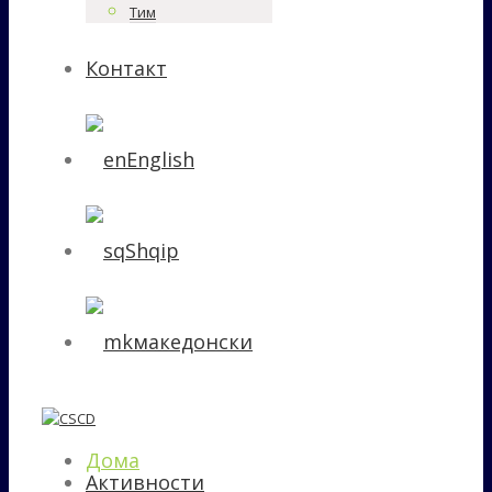
Тим
Контакт
English
Shqip
македонски
Дома
Активности