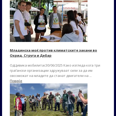
Младинска моќ против климатските закани во
Охрид, Струга и Дебар
ОдЦивика мобилитас30/06/2025 Како изгледа кога три
граѓански организации здружуваат сили за да им
овозможат на младите да станат двигатели на ...
Повеќе