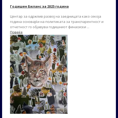
Годишен Биланс за 2025 година
Центар за одржлив развој на заедницата како секоја
година основајќи на политиката за транспарентност и
отчетност го објавува годишниот финасиски ...
Повеќе