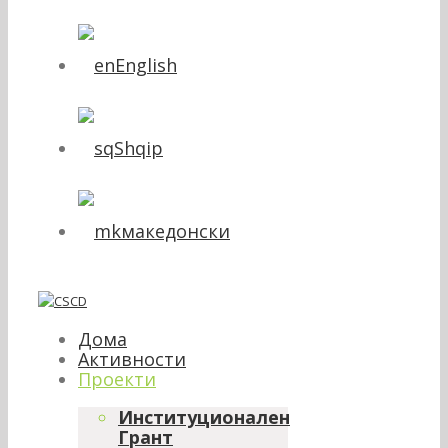
English
Shqip
македонски
Дома
Активности
Проекти
Институционален
Грант