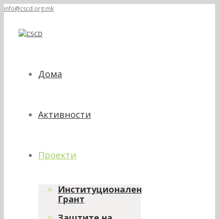
info@cscd.org.mk
Дома
Активности
Проекти
Институционален
Грант
Заштите на