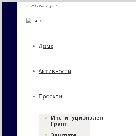
info@cscd.org.mk
Дома
Активности
Проекти
Институционален
Грант
Заштите