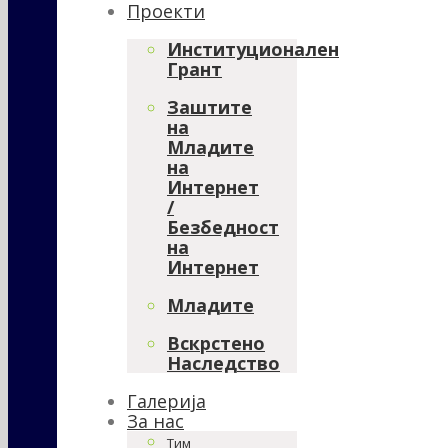
Проекти
Институционален
Грант
Заштите
на
Младите
на
Интернет
/
Безбедност
на
Интернет
Младите
Вскрстено
Наследство
Галерија
За нас
Тим