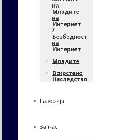
на
Младите
на
Интернет
/
Безбедност
на
Интернет
Младите
Вскрстено
Наследство
Галерија
За нас