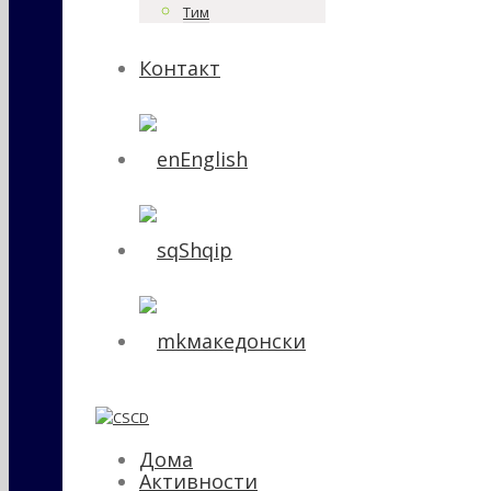
Тим
Контакт
English
Shqip
македонски
Дома
Активности