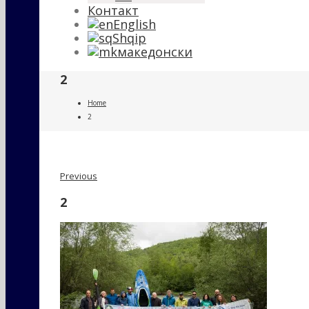
Контакт
English
Shqip
македонски
2
Home
2
Previous
2