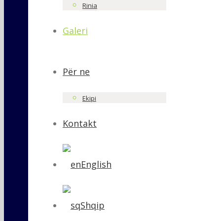
Rinia
Galeri
Për ne
Ekipi
Kontakt
English
Shqip