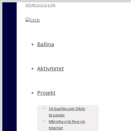
info@cscd.org.mk
Ballina
Aktivitetet
Projekt
Së bashku për Dibër
të pastër
Mbrojtja e të Rive në
Internet