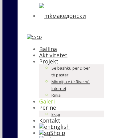
македонски
Ballina
Aktivitetet
Projekt
Së bashku për Dibër
të pastër
Mbrojtja e të Rive në
Internet
Rinia
Galeri
Për ne
Ekipi
Kontakt
English
Shqip