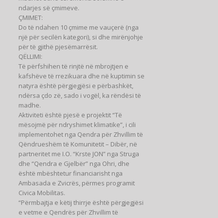
ndarjes së çmimeve.
ÇMIMET:
Do të ndahen 10 çmime me vauçerë (nga
një për secilën kategori), si dhe mirënjohje
për të gjithë pjesëmarrësit.
QËLLIMI:
Të përfshihen të rinjtë në mbrojtjen e
kafshëve të rrezikuara dhe në kuptimin se
natyra është përgjegjësi e përbashkët,
ndërsa çdo zë, sado i vogël, ka rëndësi të
madhe.
Aktiviteti është pjesë e projektit “Të
mësojmë për ndryshimet klimatike”, i cili
implementohet nga Qendra për Zhvillim të
Qëndrueshëm të Komunitetit – Dibër, në
partneritet me I.O. “Krste JON” nga Struga
dhe “Qendra e Gjelbër” nga Ohri, dhe
është mbështetur financiarisht nga
Ambasada e Zvicrës, përmes programit
Civica Mobilitas.
“Përmbajtja e këtij thirrje është përgjegjësi
e vetme e Qendrës për Zhvillim të