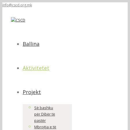
info@cscd.org.mk
Ballina
Aktivitetet
Projekt
Së bashku
për Dibër të
pastër
Mbrojtja e të