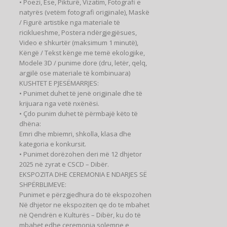
• Poezi, Ese, Pikturë, Vizatim, Fotografi e
natyrës (vetëm fotografi origjinale), Maskë
/ Figurë artistike nga materiale të
riciklueshme, Postera ndërgjegjësues,
Video e shkurtër (maksimum 1 minutë),
Këngë / Tekst kënge me temë ekologjike,
Modele 3D / punime dore (dru, letër, qelq,
argjilë ose materiale të kombinuara)
KUSHTET E PJESËMARRJES:
• Punimet duhet të jenë origjinale dhe të
krijuara nga vetë nxënësi.
• Çdo punim duhet të përmbajë këto të
dhëna:
Emri dhe mbiemri, shkolla, klasa dhe
kategoria e konkursit.
• Punimet dorëzohen deri më 12 dhjetor
2025 në zyrat e CSCD – Dibër.
EKSPOZITA DHE CEREMONIA E NDARJES SË
SHPËRBLIMEVE:
Punimet e përzgjedhura do të ekspozohen
Në dhjetor ne ekspoziten qe do te mbahet
në Qendrën e Kulturës – Dibër, ku do të
mbahet edhe ceremonia solemne e