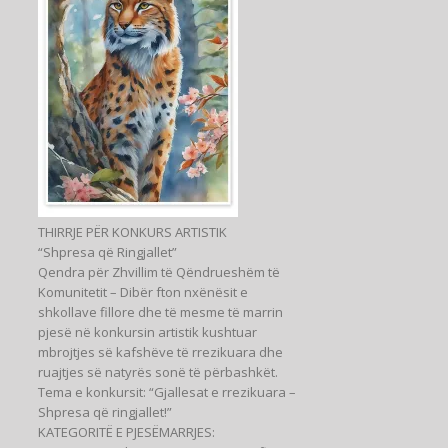
THIRRJE PËR KONKURS ARTISTIK
“Shpresa që Ringjallet”
Qendra për Zhvillim të Qëndrueshëm të
Komunitetit – Dibër fton nxënësit e
shkollave fillore dhe të mesme të marrin
pjesë në konkursin artistik kushtuar
mbrojtjes së kafshëve të rrezikuara dhe
ruajtjes së natyrës sonë të përbashkët.
Tema e konkursit: “Gjallesat e rrezikuara –
Shpresa që ringjallet!”
KATEGORITË E PJESËMARRJES: