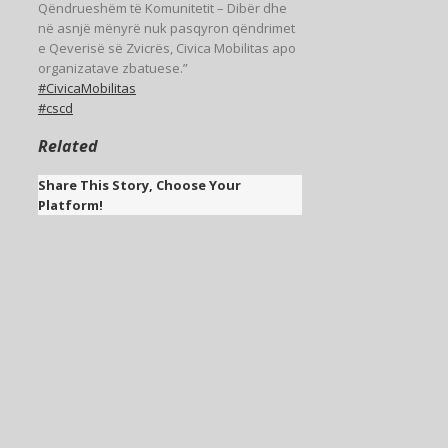
Qëndrueshëm të Komunitetit – Dibër dhe
në asnjë mënyrë nuk pasqyron qëndrimet
e Qeverisë së Zvicrës, Civica Mobilitas apo
organizatave zbatuese.”
#CivicaMobilitas
#cscd
Related
Share This Story, Choose Your
Platform!