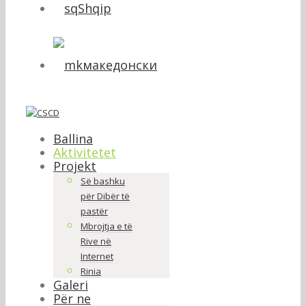
Shqip
македонски
Ballina
Aktivitetet
Projekt
Së bashku
për Dibër të
pastër
Mbrojtja e të
Rive në
Internet
Rinia
Galeri
Për ne