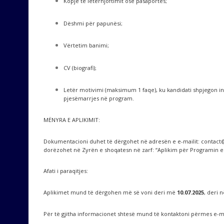
Kopje të letërnjoftimit ose pasaportës;
Dëshmi për papunësi;
Vërtetim banimi;
CV (biografi);
Letër motivimi (maksimum 1 faqe), ku kandidati shpjegon in
pjesëmarrjes në program.
MËNYRA E APLIKIMIT:
Dokumentacioni duhet të dërgohet në adresën e e-mailit:
contact
dorëzohet në Zyrën e shoqatesn në zarf: “Aplikim për Programin
Afati i paraqitjes:
Aplikimet mund të dërgohen më së voni deri më
10.07.2025
, deri 
Për të gjitha informacionet shtesë mund të kontaktoni përmes e-ma