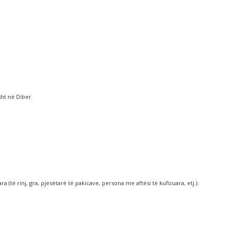
ht në Diber.
të rinj, gra, pjesëtarë të pakicave, persona me aftësi të kufizuara, etj.).