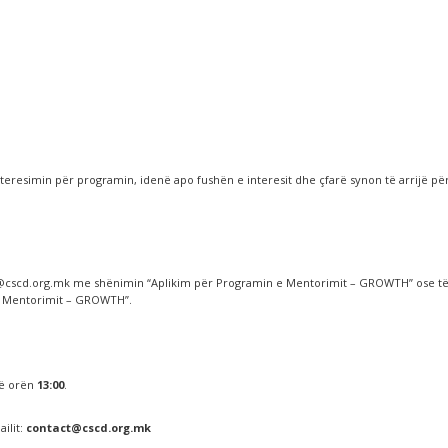
teresimin për programin, idenë apo fushën e interesit dhe çfarë synon të arrijë p
@cscd.org.mk
me shënimin “Aplikim për Programin e Mentorimit – GROWTH” ose t
 e Mentorimit – GROWTH”.
në orën
13:00
.
ilit:
contact@cscd.org.mk