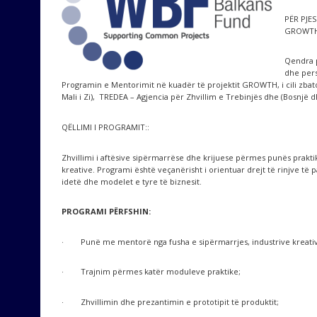
PËR PJE
GROWTH 
Qendra p
dhe per
Programin e Mentorimit në kuadër të projektit GROWTH, i cili zba
Mali i Zi), TREDEA – Agjencia për Zhvillim e Trebinjës dhe (Bosnj
QËLLIMI I PROGRAMIT::
Zhvillimi i aftësive sipërmarrëse dhe krijuese përmes punës prakt
kreative. Programi është veçanërisht i orientuar drejt të rinjve të
idetë dhe modelet e tyre të biznesit.
PROGRAMI PËRFSHIN:
· Punë me mentorë nga fusha e sipërmarrjes, industrive kreativ
· Trajnim përmes katër moduleve praktike;
· Zhvillimin dhe prezantimin e prototipit të produktit;