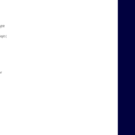
jtë
it (
ar