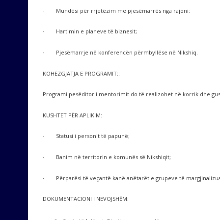
· Mundësi për rrjetëzim me pjesëmarrës nga rajoni;
· Hartimin e planeve të biznesit;
· Pjesëmarrje në konferencën përmbyllëse në Nikshiq.
KOHËZGJATJA E PROGRAMIT::
Programi pesëditor i mentorimit do të realizohet në korrik dhe gus
KUSHTET PËR APLIKIM:
· Statusi i personit të papunë;
· Banim në territorin e komunës së Nikshiqit;
· Përparësi të veçantë kanë anëtarët e grupeve të margjinalizuara (
DOKUMENTACIONI I NEVOJSHËM: