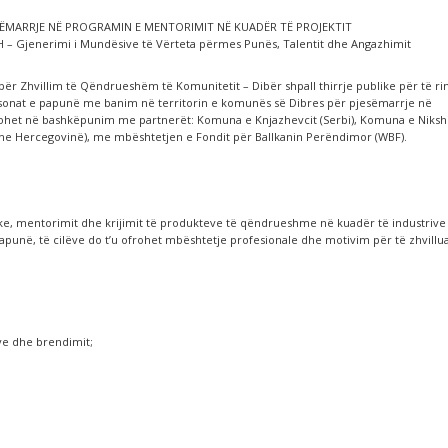
SËMARRJE NË PROGRAMIN E MENTORIMIT NË KUADËR TË PROJEKTIT
– Gjenerimi i Mundësive të Vërteta përmes Punës, Talentit dhe Angazhimit
ër Zhvillim të Qëndrueshëm të Komunitetit – Dibër shpall thirrje publike për të rin
sonat e papunë me banim në territorin e komunës së Dibres për pjesëmarrje në
tohet në bashkëpunim me partnerët: Komuna e Knjazhevcit (Serbi), Komuna e Nikshiq
ë dhe Hercegovinë), me mbështetjen e Fondit për Ballkanin Perëndimor (WBF).
ike, mentorimit dhe krijimit të produkteve të qëndrueshme në kuadër të industrive
 papunë, të cilëve do t’u ofrohet mbështetje profesionale dhe motivim për të zhvillu
e dhe brendimit;