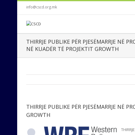
info@cscd.org.mk
THIRRJE PUBLIKE PËR PJESËMARRJE NË 
NË KUADËR TË PROJEKTIT GROWTH
THIRRJE PUBLIKE PËR PJESËMARRJE NË P
GROWTH
THIRRJE