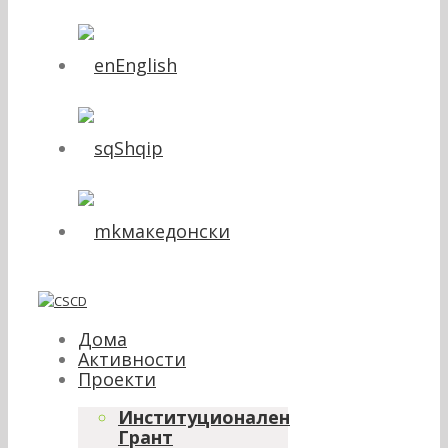
English
Shqip
македонски
Дома
Активности
Проекти
Институционален
Грант