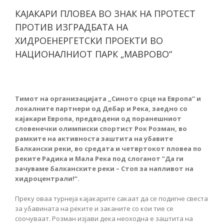
КАЈАКАРИ ПЛОВЕА ВО ЗНАК НА ПРОТЕСТ
ПРОТИВ ИЗГРАДБАТА НА
ХИДРОЕНЕРГЕТСКИ ПРОЕКТИ ВО
НАЦИОНАЛНИОТ ПАРК „МАВРОВО“
Тимот на организацијата „Синото срце на Европа“ и
локалните партнери од Дебар и Река, заедно со
кајакари Европа, предводени од поранешниот
словенечки олимписки спортист Рок Розман, во
рамките на активноста заштита на убавите
Балкански реки, во средата и четвртокот пловеа по
реките Радика и Мала Река под слоганот “Да ги
зачуваме балканските реки – Стоп за напливот на
хидроцентрали!”.
Преку оваа турнеја кајакарите сакаат да се подигне свеста
за убавината на реките и заканите со кои тие се
соочуваат. Розман изјави дека неоходна е заштита на