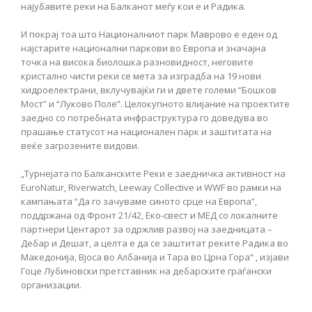
најубавите реки на Балканот меѓу кои е и Радика.
И покрај тоа што Националниот парк Маврово е еден од
најстарите национални паркови во Европа и значајна
точка на висока биолошка разновидност, неговите
кристално чисти реки се мета за изградба на 19 нови
хидроелектрани, вклучувајќи ги и двете големи “Бошков
Мост” и “Луково Поле”. Целокупното влијание на проектите
заедно со потребната инфраструктура го доведува во
прашање статусот на национален парк и заштитата на
веќе загрозените видови.
„Турнејата по Балканските Реки е заедничка активност на
EuroNatur, Riverwatch, Leeway Collective и WWF во рамки на
кампањата “Да го зачуваме синото срце на Европа”,
поддржана од Фронт 21/42, Еко-свест и МЕД со локалните
партнери Центарот за одржлив развој на заедницата –
Дебар и Дешат, а целта е да се заштитат реките Радика во
Македонија, Вјоса во Албанија и Тара во Црна Гора“ , изјави
Гоце Лубиновски претставник на дебарските граѓански
организации.