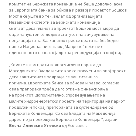
Комитет на Бернската Конвенција не беше доволно јасна
за Европската банка за обнова и развој и проектот Бошков
Мост е сѐ уште во тек, велат од организацијата.
Независни експерти за Бернската конвенција
сметаат дека планот за проектот Бошков мост, мора да
биде напуштен сѐ додека статусот на зачувување на
популацијата на Балканскиот рис се врати на безбедно
ниво и Националниот парк „Маврово“ веќе не е
единственото познато јадро за репродукција на овој вид.
„Комитетот испрати недвосмислена порака до
Македонската Влада и сите кои се вклучени во овој проект
дека заштитените подрачја се заштитени со
причина. Европската банка за обнова и развој согласно
оваа препорака треба да го откаже финансирање
на проектот. Дополнително, спроведувањето на
малите хидроенергетски проекти на територија на паркот
продолжи и покрај препораката за суспендирање од
Бернската Конвенција. Со ова Владата на Македонија
директно ја прекршува Бернската Конвенција.”, изјави
Весна Илиевска Утевска
од Еко-свест.