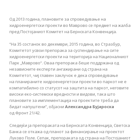
Од 2013 година, плановите за спроведување на
хидроенергетски проекти во Маврово се предмет на жалба
пред Постојаниот Комитет на Бернската Конвенција.
“На 35 состанок во декември, 2015 година, во Стразбур,
Комитетот усвои препорака за суспендирање на сите
хидроенергетски проекти на територија на Националниот
Парк „Маврово“. Оваа препорака беше поддржана од
независните експерти ангажирани од страна на
Комитетот, чиј главен заклучок е дека спроведување
на планираните хидроенергетски проекти во паркот не е
компатибилно со статусот на заштита на паркот, неговите
високи еко-системски вредности и видови, така што
плановите за имплементација на проектите треба да
бидат напуштени“, објасни
Александра Бујароска
од Фронт 21/42.
Следејќи ја препораката на Бернската Конвенција, Светска
Банка се откажа од планот за финансирање на проектот
Луково Поле. Сепак, препораката од страна на Постојаниот