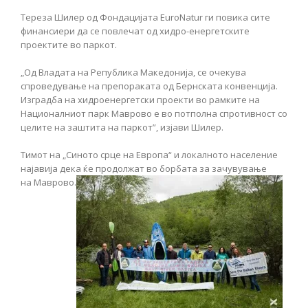
Тереза Шилер од Фондацијата EuroNatur ги повика сите
финансиери да се повлечат од хидро-енергетските
проектите во паркот.
„Од Владата на Република Македонија, се очекува
спроведување на препораката од Бернската конвенција.
Изградба на хидроенергетски проекти во рамките на
Националниот парк Маврово е во потполна спротивност со
целите на заштита на паркот”, изјави Шилер.
Тимот на „Синото срце на Европа“ и локалното население
најавија дека ќе продолжат во борбата за зачувување
на Маврово.