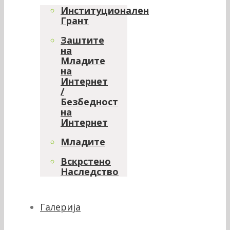
Институционален
Грант
Заштите
на
Младите
на
Интернет
/
Безбедност
на
Интернет
Младите
Вскрстено
Наследство
Галерија