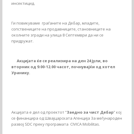
инсектицид.
Ги повикуваме граѓаните на Дебар, младите,
сопствениците на продавниците, становниците на
околните згради на улица 8 Септември да ни се
придружат.
Акцијата ќе се реализира на ден
24
јули,
во
вторник од
9.00-12.00
часот
,
почнувајќи од хотел
Уранику
.
Акцијата е дел од проектот “
Заедно за чист Дебар
” кој
се финанцира од Швајцарската Агенција За меѓународен
развој SDC преку програмата CIVICA Mobilitas.