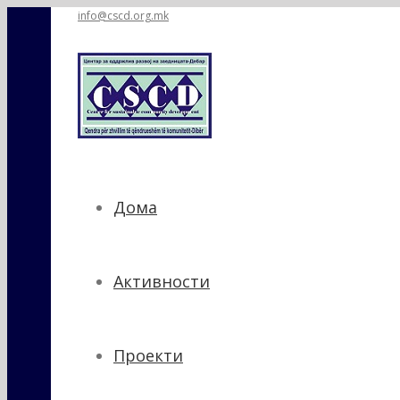
info@cscd.org.mk
Дома
Активности
Проекти