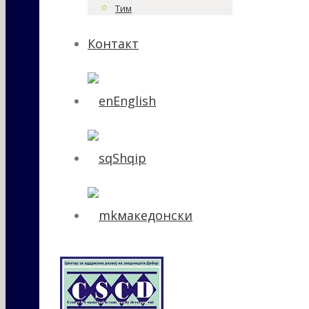
Тим
Контакт
English
Shqip
македонски