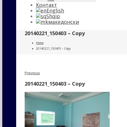
Контакт
English
Shqip
македонски
20140221_150403 – Copy
Home
20140221_150403 – Copy
Previous
20140221_150403 – Copy