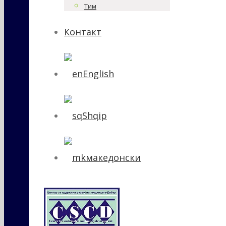
Тим
Контакт
English
Shqip
македонски