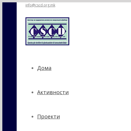
info@cscd.org.mk
Дома
Активности
Проекти