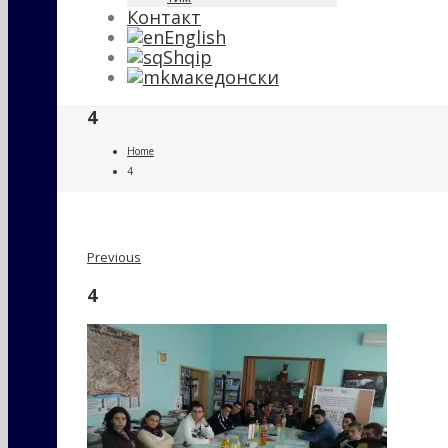
Контакт
English
Shqip
македонски
4
Home
4
Previous
4