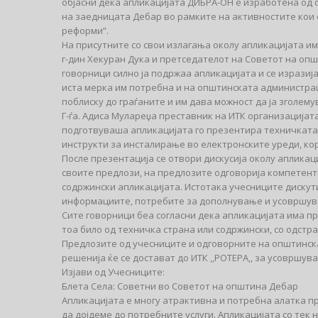
објасни дека апликацијата ДИБРА-ОН е изработена од 
на заедницата Дебар во рамките на активностите кои 
реформи”.
На присутните со свои излагања околу апликацијата и
г-дин Хекуран Дука и претседателот на Советот на опш
говорници силно ја подржаа апликацијата и се изразија
иста мерка им потребна и на општинската администрац
поблиску до граѓаните и им дава можност да ја зголем
Г-ѓа. Адиса Мулареџа преставник на ИТК организацијата ,
подготвуваша апликацијата го презентира техничката
инструкти за инсталирање во електронските уреди, ко
После презентација се отвори дискусија околу апликаци
своите предлози, на предлозите одговорија компетентн
содржински апликацијата. Истотака учесниците дискут
информациите, потребите за дополнување и усовршув
Сите говорници беа согласни дека апликацијата има пр
тоа било од техничка страна или содржински, со одст
Предлозите од учесниците и одговорните на општинска
решенија ќе се достават до ИТК ,,РОТЕРА,, за усовршув
Изјави од Учесниците:
Блета Села: Советни во Советот на општина Дебар
Апликацијата е многу атрактивна и потребна алатка п
да дојдеме до потребните услуги. Апликацијата со тек 