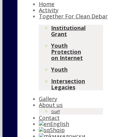
Home
Activity
Together For Clean Debar
Institutional
Grant
Youth
Protection
on Internet
Youth
Intersection
Legacies
Gallery
About us
Staff
Contact
English
Shqip
македонски