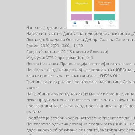
Извештај од настан:
Наслов на настан : Дигитална телефонска апликација ,
Локација: Зграда на Општина Дебар- Сала на Совет на
Време: 08.02.2023 13.00 – 14.30
Број на Учесници: 23 (15 машки и 8 женски)
Медиуми: МТВ 2 програма, Канал 3
Цел на Настанот: Презентација на телефонската аплик
Центарот за одржлив развој на заедницата (ЦОРЗ) на де
која се презентираше апликацијата ,,ДИБРА ОН“
Трибината се одржа во просториите на општина Дебар, 
часот.
На трибината учествуваа 23 (15 машки и 8 женски) лиц
Дука, Председател на Советот на општината г. Фуат Сп
преставници на ЈКП Стандард, преставници на граѓанс
граѓани
Средбата ја отвори координаторот на проектот г-дин 
Центарот за одржлив развој на заедницата (ЦОРЗ) – Де
даде широко објаснување за целите, очекуваните резу