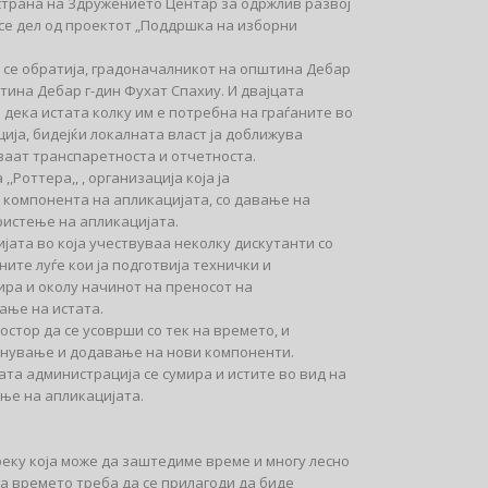
страна на Здружението Центар за одржлив развој
се дел од проектот „Поддршка на изборни
м се обратија, градоначалникот на општина Дебар
тина Дебар г-дин Фухат Спахиу. И двајцата
 дека истата колку им е потребна на граѓаните во
ија, бидејќи локалната власт ја доближува
уваат транспаретноста и отчетноста.
,Роттера,, , организација која ја
 компонента на апликацијата, со давање на
ристење на апликацијата.
јата во која учествуваа неколку дискутанти со
ите луѓе кои ја подготвија технички и
ира и околу начинот на преносот на
ање на истата.
остор да се усоврши со тек на времето, и
ранување и додавање на нови компоненти.
та администрација се сумира и истите во вид на
ање на апликацијата.
реку која може да заштедиме време и многу лесно
на времето треба да се прилагоди да биде