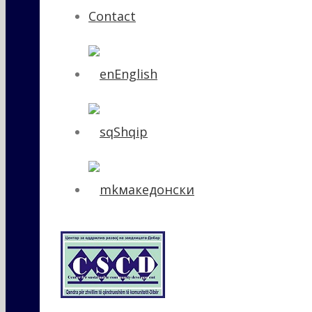
Contact
English
Shqip
македонски