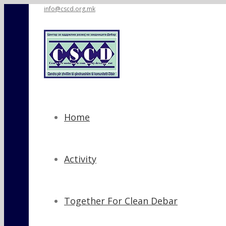
info@cscd.org.mk
Home
Activity
Together For Clean Debar