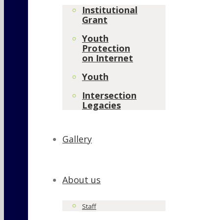
Institutional
Grant
Youth
Protection
on Internet
Youth
Intersection
Legacies
Gallery
About us
Staff