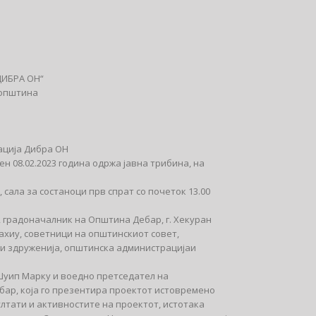
,ДИБРА ОН“
 општина
ација Дибра ОН
н 08.02.2023 година одржа јавна трибина, на
сала за состаноци прв спрат со почеток 13.00
а, градоначалник на Општина Дебар, г. Хекуран
ахиу, советници на општинскиот совет,
ки здруженија, општинска администрацијаи
Шуип Марку и воедно претседател на
бар, која го презентира проектот истовремено
лтати и активностите на проектот, истотака