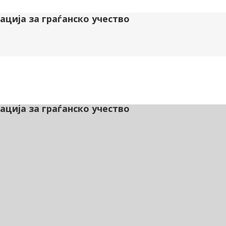
ција за граѓанско учество
ција за граѓанско учество