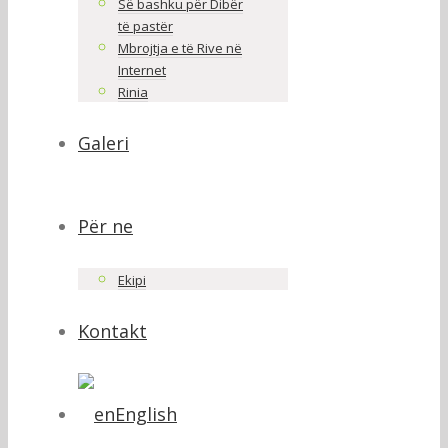
Së bashku për Dibër
të pastër
Mbrojtja e të Rive në
Internet
Rinia
Galeri
Për ne
Ekipi
Kontakt
English