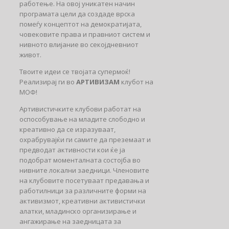
работење. На овој уникатен начин
програмата цели да создаде врска
помеѓу концептот на демократијата,
човековите права и правниот систем и
нивното влијание во секојдневниот
живот.
Твоите идеи се твојата супермоќ!
Реализирај ги во
АРТИВИЗАМ
клубот на
МОФ!
Артивистичките клубови работат на
оспособување на младите слободно и
креативно да се изразуваат,
охрабрувајќи ги самите да преземаат и
предводат активности кои ќе ја
подобрат моменталната состојба во
нивните локални заедници. Членовите
на клубовите посетуваат предавања и
работилници за различните форми на
активизмот, креативни активистички
алатки, младинско организирање и
ангажирање на заедницата за