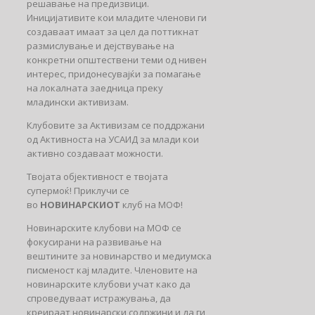
решавање на предизвици.
Иницијативите кои младите членови ги
создаваат имаат за цел да поттикнат
размислување и дејствување на
конкретни општествени теми од нивен
интерес, придонесувајќи за помагање
на локалната заедница преку
младински активизам.
Клубовите за Активизам се поддржани
од Активноста на УСАИД за млади кои
активно создаваат можности.
Твојата објективност е твојата
супермоќ! Приклучи се
во
НОВИНАРСКИОТ
клуб на МОФ!
Новинарските клубови на МОФ се
фокусирани на развивање на
вештините за новинарство и медиумска
писменост кај младите. Членовите на
новинарските клубови учат како да
спроведуваат истражувања, да
креираат новинарски содржини и да ги