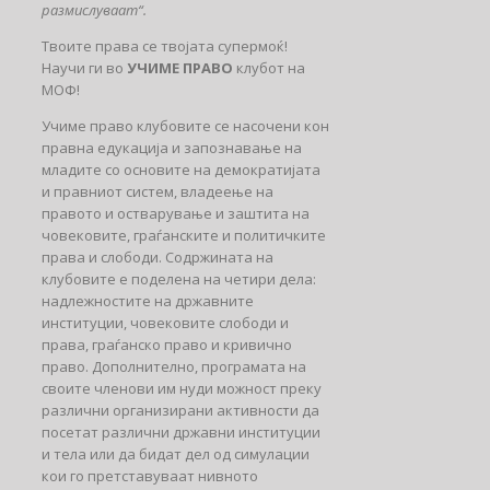
размислуваат“.
Твоите права се твојата супермоќ!
Научи ги во
УЧИМЕ ПРАВО
клубот на
МОФ!
Учиме право клубовите се насочени кон
правна едукација и запознавање на
младите со основите на демократијата
и правниот систем, владеење на
правото и остварување и заштита на
човековите, граѓанските и политичките
права и слободи. Содржината на
клубовите е поделена на четири дела:
надлежностите на државните
институции, човековите слободи и
права, граѓанско право и кривично
право. Дополнително, програмата на
своите членови им нуди можност преку
различни организирани активности да
посетат различни држaвни институции
и тела или да бидат дел од симулации
кои го претставуваат нивното