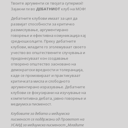
Твоите аргументи се твојата супермоќ!
Зајакни ги во
ДЕБАТНИОТ
клуб на МОФ!
Дебатните клубови имаат за цел да
развијат способности за критичко
размислување, аргументирано
говорење и ефективна комуникација кај
средношколците. Преку дебатните
клубови, младите го зголемуваат своето
учество во општествените случувања и
придонесуваат кон создавање
отворено општество засновано на
демократски вредности и толеранција,
каде се промовираат и практикуваат
критичката мисла и слободното
аргументирано изразување. Дебатните
клубови се фокусирани на изучување на
компетитивна дебата, јавно говорење и
медиумска писменост.
Клубовите за дебата и медиумска
писменост се поддржани од Проектот на
УСАИД за медиумска писменост „Младите