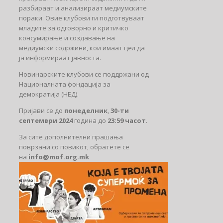
разбираат и анализираат медиумските
пораки. Овие клубови ги подготвуваат
младите за одговорно и критичко
консумирање и создавање на
медиумски содржини, кои имаат цел да
ја информираат јавноста.
Новинарските клубови се поддржани од
Националната фондација за
демократија (НЕД).
Пријави се до
понеделник
,
30-ти
септември 2024
година до
23:59 часот
.
За сите дополнителни прашања
поврзани со повикот, обратете се
на
info@mof.org.mk