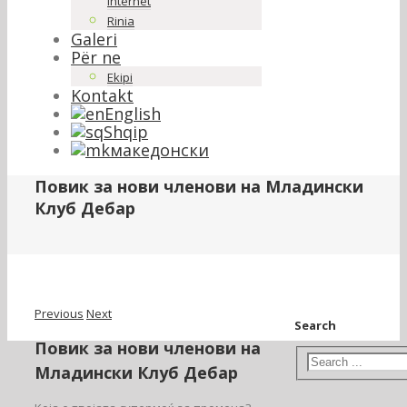
Internet
Rinia
Galeri
Për ne
Ekipi
Kontakt
English
Shqip
македонски
Повик за нови членови на Младински
Клуб Дебар
Previous
Next
Search
Повик за нови членови на
Младински Клуб Дебар