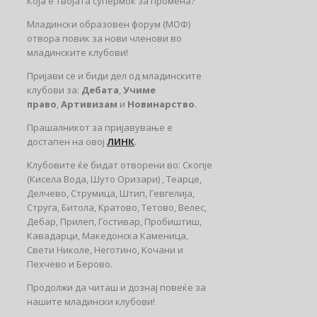
Која е твојата супермоќ за промена?
Младински образовен форум (МОФ)
отвора повик за нови членови во
младинските клубови!
Пријави се и биди дел од младинските
клубови за:
Дебата
,
Учиме
право
,
Артивизам
и
Новинарство
.
Прашалникот за пријавувaње е
достапен на овој
ЛИНК
.
Клубовите ќе бидат отворени во: Скопје
(Кисела Вода, Шуто Оризари) , Теарце,
Делчево, Струмица, Штип, Гевгелија,
Струга, Битола, Кратово, Тетово, Велес,
Дебар, Прилеп, Гостивар, Пробиштиш,
Кавадарци, Maкедонска Каменица,
Свети Николе, Неготино, Koчани и
Пехчево и Берово.
Продолжи да читаш и дознај повеќе за
нашите младински клубови!