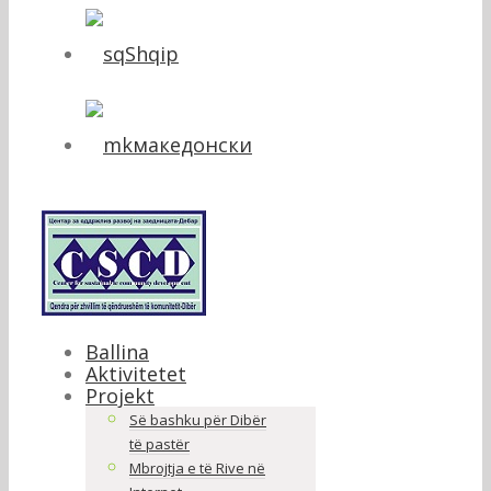
Shqip
македонски
Ballina
Aktivitetet
Projekt
Së bashku për Dibër
të pastër
Mbrojtja e të Rive në