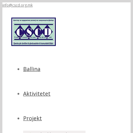
info@cscd.org.mk
Ballina
Aktivitetet
Projekt