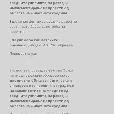
средните училишта, за развој и
имплементирање на проекти од
областа на животната средина.
Здружение Центар за одржлив развој на
заедницата Дебар за потреба на
проектот
„Да учиме за климатските
промени„
, на ден 04.06.2025 објавува:
Повик за понуди
Експерт за спроведување на на Обука
на млади од средно образование за
дводневна
обука за подготовка и
управување со проекти, за градење
на капацитетите на младите од
средните училишта, за развој и
имплементирање на проекти од
областа на животната средина.