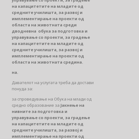
на капацитетите на младите од
средните училишта, за развој и
имплементирање на проекти од
областа на животната среди
дводневна
обука за подготовка и
управување со проекти, за градење
на капацитетите на младите од
средните училишта, за развој и
имплементирање на проекти од
областа на животната средина.
на.
Давателот на услугата треба да достави
понуда за:
за спроведување на Обука на млади од
средно образование за
Ј
акнење на
нивните
за
подготовка и
управување со проекти, за градење
на капацитетите на младите од
средните училишта, за развој и
имплементирање на проекти од