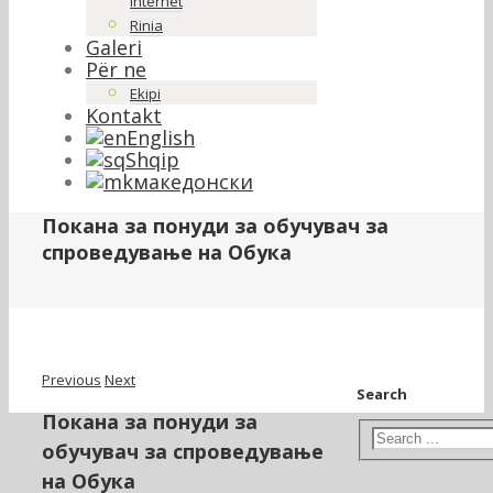
Internet
Rinia
Galeri
Për ne
Ekipi
Kontakt
English
Shqip
македонски
Покана за понуди за обучувач за
спроведување на Обука
Previous
Next
Search
Покана за понуди за
обучувач за спроведување
на Обука