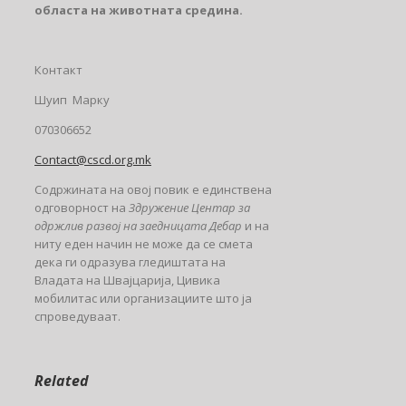
областа на животната средина.
Контакт
Шуип Марку
070306652
Contact@cscd.org.mk
Содржината на овој повик е единствена
одговорност на
Здружение Центар за
одржлив развој на заедницата Дебар
и на
ниту еден начин не може да се смета
дека ги одразува гледиштата на
Владата на Швајцарија, Цивика
мобилитас или организациите што ја
спроведуваат.
Related