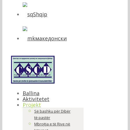
Shqip
македонски
Ballina
Aktivitetet
Projekt
Së bashku për Dibër
të pastër
Mbrojtja e të Rive në