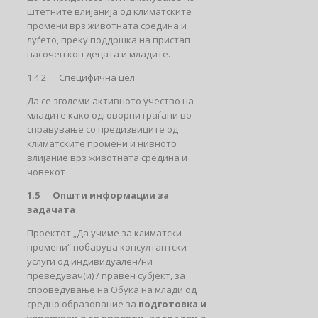
штетните влијанија од климатските
промени врз животната средина и
луѓето, преку поддршка на пристап
насочен кон децата и младите.
1.4.2 Специфична цел
Да се зголеми активното учество на
младите како одговорни граѓани во
справување со предизвиците од
климатските промени и нивното
влијание врз животната средина и
човекот
1.5 Општи информации за
задачата
Проектот „Да учиме за климатски
промени“ побарува консултантски
услуги од индивидуален/ни
преведувач(и) / правен субјект, за
спроведување на Обука на млади од
средно образование за
подготовка и
управување со проекти, за градење