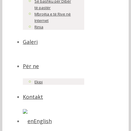
Së bashku për Dibër
të pastër
Mbrojtja e të Rive në
Internet
Rinia
Galeri
Për ne
Ekipi
Kontakt
English