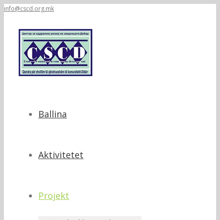
info@cscd.org.mk
Ballina
Aktivitetet
Projekt