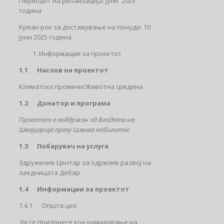
Периодот на релаизација: Јуни 2025
година
Креан рок за доставување на понуди: 10
јуни 2025 година
Информации за проектот
1.1 Наслов на проектот
Климатски промени/Животна средина
1.2 Донатор и програма
Проектот е поддржан од Владата на
Швајцарија преку Цивика мобилитас
1.3 Побарувач на услуга
Здружение Центар за одржлив развој на
заедницата Дебар
1.4 Информации за проектот
1.4.1 Општа цел
Да се придонесе кон намалување на