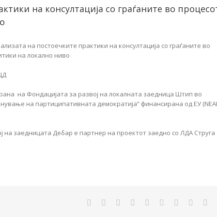
актики на консултација со граѓаните во процесо
о
нализата на постоечките практики на консултација со граѓаните во
итики на локално ниво
ЦД
трана на Фондацијата за развој на локалната заедница Штип во
кнување на партиципативната демократија“ финансирана од ЕУ (NEA
ј на заедницата Дебар е партнер на проектот заедно со ЛДА Струга