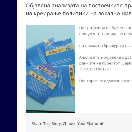
Објавена анализата на постоечките пр
на креирање политики на локално нив
На три ја
зици е обајвена а
процесот на креирање пол
на фрома на брошура и на 
Анализата е објавена од с
рамките на проектот „Заја
TS/2015/370-129).
Центарпт за одржлив разво
Share This Story, Choose Your Platform!