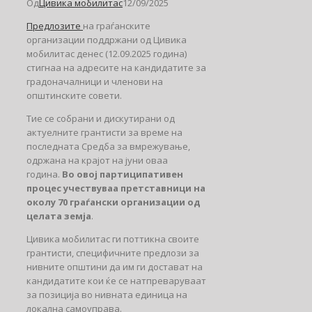
Од
Цивика мобилитас
12/09/2025
Предлозите
на граѓанските
организации поддржани од Цивика
мобилитас денес (12.09.2025 година)
стигнаа на адресите на кандидатите за
градоначалници и членови на
општинските совети.
Тие се собрани и дискутирани од
актуелните грантисти за време на
последната Средба за вмрежување,
одржана на крајот на јуни оваа
година.
Во овој партиципативен
процес учествуваа претставници на
околу 70 граѓански организации од
целата земја
.
Цивика мобилитас ги поттикна своите
грантисти, специфичните предлози за
нивните општини да им ги достават на
кандидатите кои ќе се натпреваруваат
за позиција во нивната единица на
локална самоуправа.