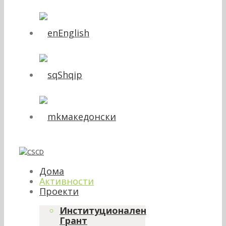
English
Shqip
македонски
Дома
Активности
Проекти
Институционален
Грант