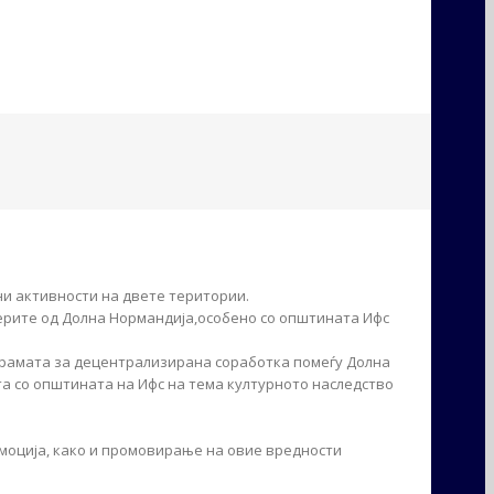
и активности на двете територии.
нерите од Долна Нормандија,особено со општината Ифс
грамата за децентрализирана соработка помеѓу Долна
та со општината на Ифс на тема културното наследство
омоција, како и промовирање на овие вредности