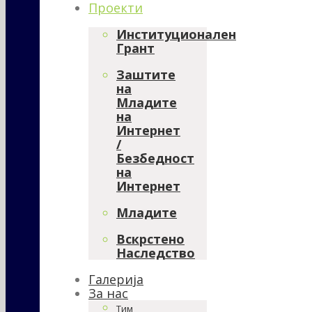
Проекти
Институционален
Грант
Заштите
на
Младите
на
Интернет
/
Безбедност
на
Интернет
Младите
Вскрстено
Наследство
Галерија
За нас
Тим