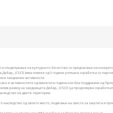
и споделување на културното богатство со предлагање на конкретн
а-Дебар,, (CSCD )има повеке од 5 години успешна соработка со парт
веке заеднички активности.
 како и активностите од минатата година кои беа поддржани од Про
жлив развој на заедницата-Дебар,, (CSCD ) ја продолжува соработка
аследство на двете територии.
то наследство од своето место, подигање на свеста за заштита и пр