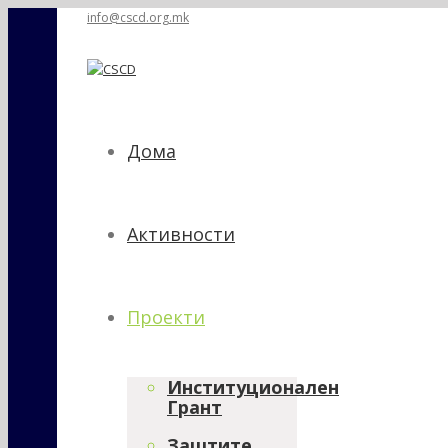
info@cscd.org.mk
Дома
Активности
Проекти
Институционален
Грант
Заштите