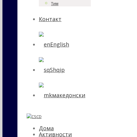
Тим
Контакт
English
Shqip
македонски
Дома
Активности