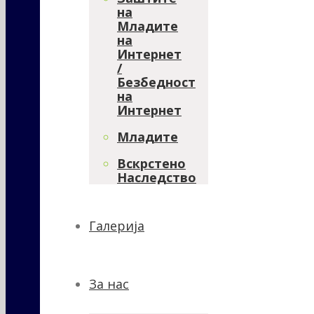
на
Младите
на
Интернет
/
Безбедност
на
Интернет
Младите
Вскрстено
Наследство
Галерија
За нас