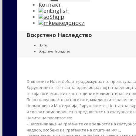
Контакт
English
Shqip
македонски
Вскрстено Наследство
Home
Вскрстено Наследство
Општините Ифс и Дебар продолжуваат со пренесување 
Здружението ,,Центар за одржлив развој на заедницат
со која во изминатите пет години имплементираше по
По остварувањето на посетите, младинските размени,
Нормандија и Македонија, Здружението ,,Центар за одр
и тоа за промовирање на вредностите на културното н
Целите на проектот се:
– Запознавање на граѓаните се вредности на културно
надвор, особено кај граѓаните на општина ИФС,