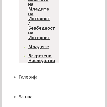
на
Младите
на
Интернет
/
Безбедност
на
Интернет
Младите
Вскрстено
Наследство
Галерија
За нас