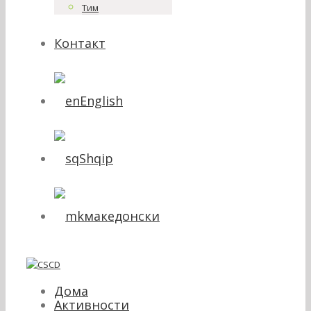
Тим
Контакт
English
Shqip
македонски
Дома
Активности