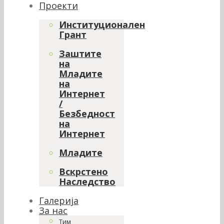
Проекти
Институционален
Грант
Заштите
на
Младите
на
Интернет
/
Безбедност
на
Интернет
Младите
Вскрстено
Наследство
Галерија
За нас
Тим