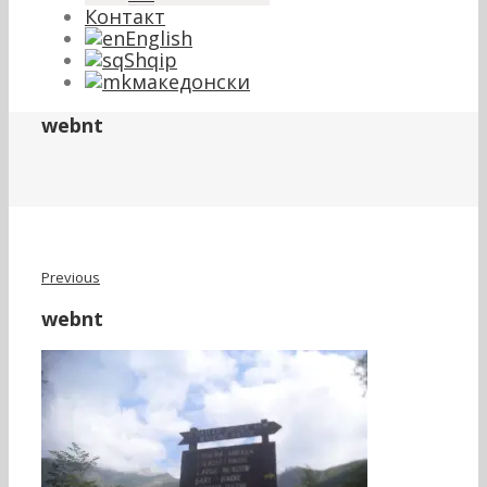
Контакт
English
Shqip
македонски
webnt
Previous
webnt