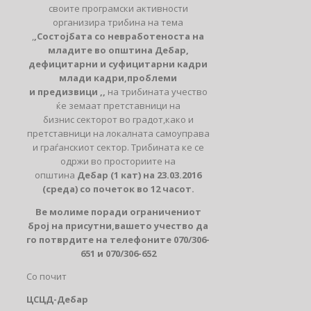
своите програмски активности
организира трибина на тема
,
,Состоjбата со невработеноста на
младите во општина
Дебар,
дефицитарни и суфицитарни кадри
млади кадри,проблеми
и предизвици ,,
на трибината учество
ќе земаат претставници на
бизнис секторот во градот,како и
претставници на локалната самоуправа
и граѓанскиот сектор. Трибината ке се
одржи во просториите на
општина
Дебар (1 кат) на 23.03.2016
(среда) со почеток во 12 часот.
Ве молиме поради ограничениот
број на присутни,вашето учество да
го потврдите на телефоните 070/306-
651 и 070/306-652
Со почит
ЦСЦД-Дебар