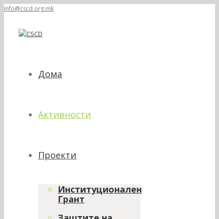
info@cscd.org.mk
Дома
Активности
Проекти
Институционален
Грант
Заштите на