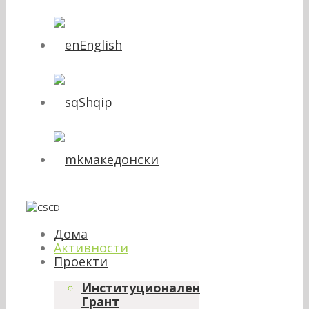
English
Shqip
македонски
Дома
Активности
Проекти
Институционален
Грант