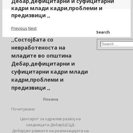
Дебар,дефицитарни и суфицитарни
кадри млади кадри,проблеми и
предизвици ,,
Previous
Next
Search
,,Состоjбата со
невработеноста на
младите во општина
Дебар,дефицитарни и
суфицитарни кадри млади
кадри,проблеми и
предизвици ,,
Покана
Почитувани
Центарот за одржлив развој на
заедницата-Дебар(ЦСЦД-
Дебар),во рамките на реализацијата на