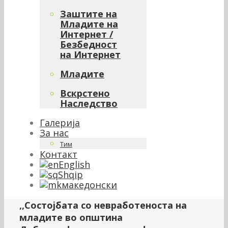
Заштите на
Младите на
Интернет /
Безбедност
на Интернет
Младите
Вскрстено
Наследство
Галерија
За нас
Тим
Контакт
English
Shqip
македонски
,,Состоjбата со невработеноста на
младите во општина