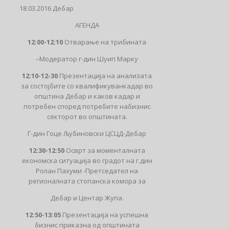
18.03.2016 Дебар
АГЕНДА
12:00-12:10
Отварање на трибината
–Модератор г-дин Шуип Марку
12:10-12-30
Презентација на анализата
за состојбите со квалификуванкадар во
општина Дебар и каков кадар и
потребен според потребите набизнис
секторот во општината.
Г-дин Гоце Љубиновски ЦСЦД-Дебар
12:30-12:50
Осврт за моменталната
економска ситуација во градот на г.дин
Ролан Пахуми -Претседател на
регионалната стопанска комора за
Дебар и Центар Жупа.
12:50-13:05
Презентација на успешна
бизнис приказна од општината