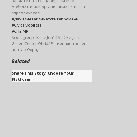
Владата на Швајцарија, Цивика
мобилитас или организациите што ја
спроведуваат.
#Даучимезаклиматскитепромени
#CivicaMobilitas
#CHinMK
Scout group “Krste Jon” CSCD Regional
Green Center Ohrid/ Регионален зелен
центар Охрид
Related
Share This Story, Choose Your
Platform!