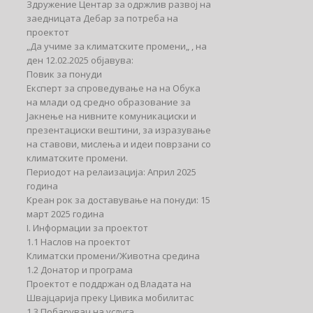
Здружение Центар за одржлив развој на
заедницата Дебар за потреба на
проектот
„Да учиме за климатските промени„ , на
ден 12.02.2025 објавува:
Повик за понуди
Експерт за спроведување на на Обука
на млади од средно образование за
Јакнење на нивните комуникациски и
презентациски вештини, за изразување
на ставови, мислења и идеи поврзани со
климатските промени.
Периодот на релаизација: Април 2025
година
Креан рок за доставување на понуди: 15
март 2025 година
I. Информации за проектот
1.1 Наслов на проектот
Климатски промени/Животна средина
1.2 Донатор и програма
Проектот е поддржан од Владата на
Швајцарија преку Цивика мобилитас
1.3 Побарувач на услуга