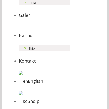
Rinia
Galeri
Për ne
Ekipi
Kontakt
English
Shqip