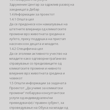
Здружение Центар за одржлив развој на
заедницата Дебар
1.4 Информации за проектот
1.4.1 Општа цел
Да се придонесе кон намалување на
штетните влијанија од климатските
промени врз животната средина и
луѓето, преку поддршка на пристап
насочен кон децата и младите.
1.4.2 Специфична цел
Да се зголеми активното учество на
младите како одговорни граѓани во
справување со предизвиците од
климатските промени и нивното
влијание врз животната средина и
човекот
1.5 Општи информации за задачата
Проектот „Да учиме за климатски
промени“ побарува консултантски
услуги од индивидуален/ни
преведувач(и) / правен субјект, за
спроведување на Обука на млади од