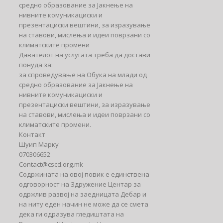
средно образование за Јакнење на
нивните комуникациски и
презентациски вештини, за изразување
на ставови, мислења и идеи поврзани со
климатските промени
Давателот на услугата треба да достави
понуда за:
за спроведување на Обука на млади од
средно образование за Јакнење на
нивните комуникациски и
презентациски вештини, за изразување
на ставови, мислења и идеи поврзани со
климатските промени.
Контакт
Шуип Марку
070306652
Contact@cscd.org.mk
Содржината на овој повик е единствена
одговорност на Здружение Центар за
одржлив развој на заедницата Дебар и
на ниту еден начин не може да се смета
дека ги одразува гледиштата на