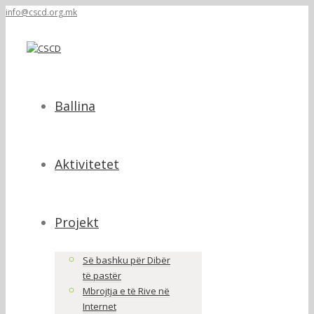
info@cscd.org.mk
Ballina
Aktivitetet
Projekt
Së bashku për Dibër
të pastër
Mbrojtja e të Rive në
Internet