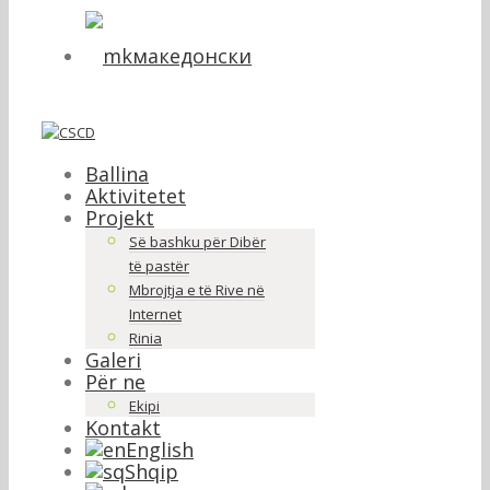
македонски
Ballina
Aktivitetet
Projekt
Së bashku për Dibër
të pastër
Mbrojtja e të Rive në
Internet
Rinia
Galeri
Për ne
Ekipi
Kontakt
English
Shqip