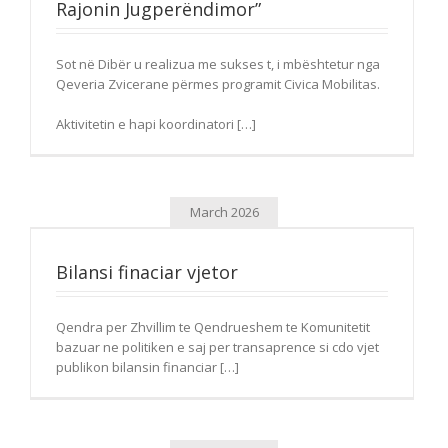
Rajonin Jugperëndimor”
Sot në Dibër u realizua me sukses t, i mbështetur nga
Qeveria Zvicerane përmes programit Civica Mobilitas.
Aktivitetin e hapi koordinatori […]
March 2026
Bilansi finaciar vjetor
Qendra per Zhvillim te Qendrueshem te Komunitetit
bazuar ne politiken e saj per transaprence si cdo vjet
publikon bilansin financiar […]