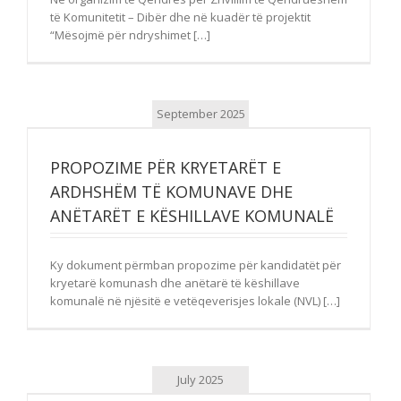
të Komunitetit – Dibër dhe në kuadër të projektit
“Mësojmë për ndryshimet […]
September 2025
PROPOZIME PËR KRYETARËT E
ARDHSHËM TË KOMUNAVE DHE
ANËTARËT E KËSHILLAVE KOMUNALË
Ky dokument përmban propozime për kandidatët për
kryetarë komunash dhe anëtarë të këshillave
komunalë në njësitë e vetëqeverisjes lokale (NVL) […]
July 2025