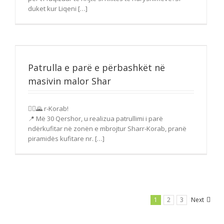
duket kur Liqeni […]
Patrulla e parë e përbashkët në
masivin malor Shar
🚶‍♂️🌄 r-Korab!
📍 Më 30 Qershor, u realizua patrullimi i parë
ndërkufitar në zonën e mbrojtur Sharr-Korab, pranë
piramidës kufitare nr. […]
1
2
3
Next