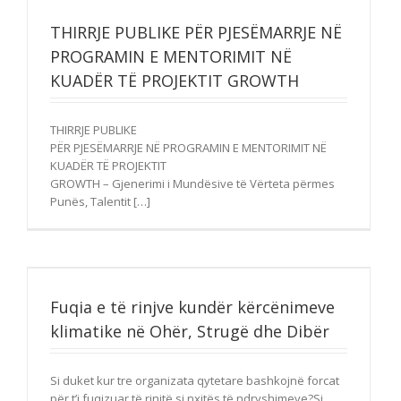
THIRRJE PUBLIKE PËR PJESËMARRJE NË
PROGRAMIN E MENTORIMIT NË
KUADËR TË PROJEKTIT GROWTH
THIRRJE PUBLIKE
PËR PJESËMARRJE NË PROGRAMIN E MENTORIMIT NË
KUADËR TË PROJEKTIT
GROWTH – Gjenerimi i Mundësive të Vërteta përmes
Punës, Talentit […]
Fuqia e të rinjve kundër kërcënimeve
klimatike në Ohër, Strugë dhe Dibër
Si duket kur tre organizata qytetare bashkojnë forcat
për t’i fuqizuar të rinjtë si nxitës të ndryshimeve?Si