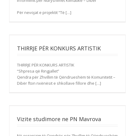
Informimit për Ndryshimet Klimatike – Dibër
Për nevojat e projektit “Të […]
THIRRJE PËR KONKURS ARTISTIK
THIRRJE PËR KONKURS ARTISTIK
“Shpresa që Ringjallet”
Qendra për Zhvillim të Qëndrueshëm të Komunitetit –
Dibër fton nxënësit e shkollave fillore dhe […]
Vizite studimore ne PN Mavrova
Në organizim të Qendrës për Zhvillim të Qëndrueshëm