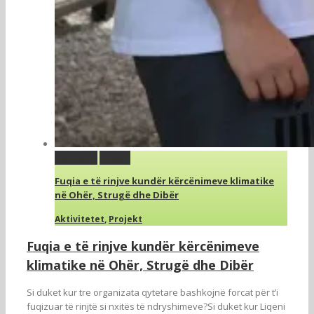
Permalink
Gallery
Fuqia e të rinjve kundër kërcënimeve klimatike
në Ohër, Strugë dhe Dibër
Aktivitetet
,
Projekt
Fuqia e të rinjve kundër kërcënimeve
klimatike në Ohër, Strugë dhe Dibër
Si duket kur tre organizata qytetare bashkojnë forcat për t’i
fuqizuar të rinjtë si nxitës të ndryshimeve?Si duket kur Liqeni