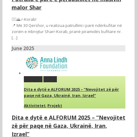
malor Shar
🚶‍♂️🌄 r-Korab!
📍 Më 30 Qershor, u realizua patrullimi i parë ndërkufitar në
zonën e mbrojtur Sharr-Korab, pranë piramidës kufitare nr.
[…]
June 2025
Permalink
Gallery
Dita e dytë e ALFORUM 2025 – “Nevojitet zë për
paqe në Gaza, Ukrainë, Iran, Izrael”
Aktivitetet
,
Projekt
Dita e dytë e ALFORUM 2025 – “Nevojitet
zë për paqe në Gaza, Ukrainë, Iran,
Izrael”