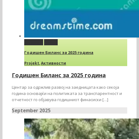
Permalink
Gallery
Годишен Биланс за 2025 година
Projekt
,
Активности
Годишен Биланс за 2025 година
Центар за одржлив развој на заедницата како секоја
година основајќи на политиката за транспарентност и
отчетност го објавува годишниот финасиски […]
September 2025