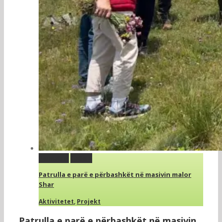
Permalink
Gallery
Patrulla e parë e përbashkët në masivin malor
Shar
Aktivitetet
,
Projekt
Patrulla e parë e përbashkët në masivin