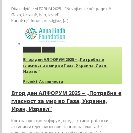
Dita e dytë e ALFORUM 2025 – “Nevojitet zë për paqe në
Gaza, Ukrainë, Iran, Izrael”
Kur në një forum prestigjioz, […]
Permalink
Gallery
Втор ден АЛФОРУМ 2025 – „Потребна е
гласност за мир во Газа, Украина, Иран,
Израел“
Projekt
,
Активности
Втор ден АЛФОРУМ 2025 – „Потребна е
гласност за мир во Газа, Украина,
Иран, Израел“
Кога на престижен форум , пред стотици граѓански
активисти еден висок преставник на власта ќе
призне дека континентот на кој припаѓаме […]