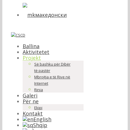
македонски
Ballina
Aktivitetet
Projekt
Së bashku për Dibër
të pastër
Mbrojtja e të Rive në
Internet
Rinia
Galeri
Për ne
Ekipi
Kontakt
English
Shqip