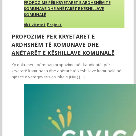
PROPOZIME PËR KRYETARËT E ARDHSHËM TË
KOMUNAVE DHE ANËTARËT E KËSHILLAVE
KOMUNALË
Aktivitetet
,
Projekt
PROPOZIME PËR KRYETARËT E
ARDHSHËM TË KOMUNAVE DHE
ANËTARËT E KËSHILLAVE KOMUNALË
Ky dokument përmban propozime për kandidatët për
kryetarë komunash dhe anëtarë të këshillave komunalë në
njësitë e vetëqeverisjes lokale (NVL) […]