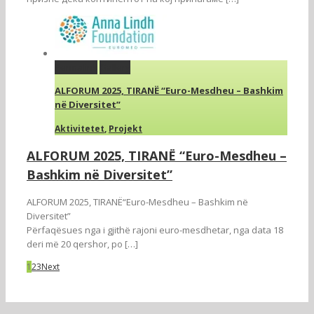
Permalink
Gallery
ALFORUM 2025, TIRANË “Euro-Mesdheu – Bashkim
në Diversitet”
Aktivitetet
,
Projekt
ALFORUM 2025, TIRANË “Euro-Mesdheu –
Bashkim në Diversitet”
ALFORUM 2025, TIRANË“Euro-Mesdheu – Bashkim në
Diversitet”
Përfaqësues nga i gjithë rajoni euro-mesdhetar, nga data 18
deri më 20 qershor, po […]
1
2
3
Next