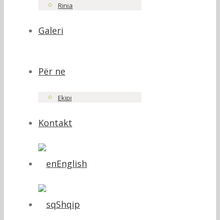
Rinia
Galeri
Për ne
Ekipi
Kontakt
English
Shqip