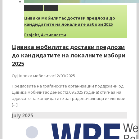
Permalink
Gallery
Цивика мобилитас достави предлози до
кандидатите на локалните избори 2025
Projekt
,
Активности
Цивика мобилитас достави предлози
до кандидатите на локалните избори
2025
ОдЦивика мобилитас12/09/2025
Предлозите на граѓанските организации поддржани од
Цивика мобилитас денес (12.09.2025 година) стигнаа на
адресите на кандидатите за градоначалници и членови
[…]
July 2025