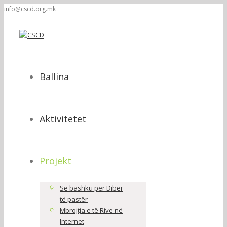
info@cscd.org.mk
Ballina
Aktivitetet
Projekt
Së bashku për Dibër
të pastër
Mbrojtja e të Rive në
Internet