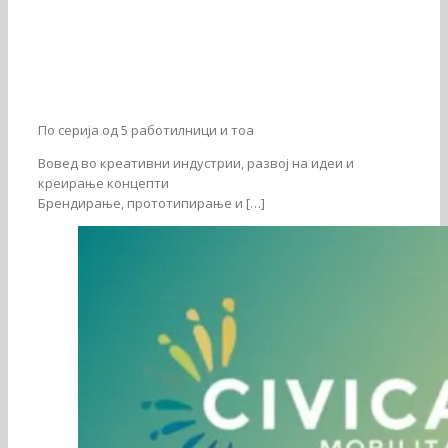
По серија од 5 работилници и тоа
Вовед во креативни индустрии, развој на идеи и
креирање концепти
Брендирање, прототипирање и […]