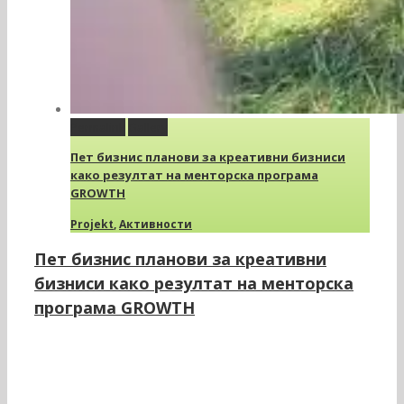
Permalink
Gallery
Пет бизнис планови за креативни бизниси
како резултат на менторска програма
GROWTH
Projekt
,
Активности
Пет бизнис планови за креативни
бизниси како резултат на менторска
програма GROWTH