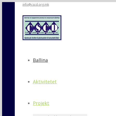
info@cscd.org.mk
Ballina
Aktivitetet
Projekt