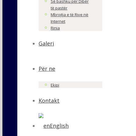
Së bashku për Dibër
të pastër
Mbrojtja e të Rive në
Internet
Rinia
Galeri
Për ne
Ekipi
Kontakt
English