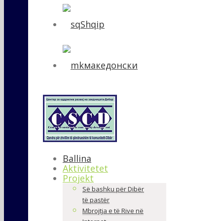
Shqip
македонски
Ballina
Aktivitetet
Projekt
Së bashku për Dibër
të pastër
Mbrojtja e të Rive në