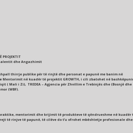
Ë PROJEKTIT
Talentit dhe Angazhimit
hpall thirrje publike për të rinjtë dhe personat e papunë me banim në
 e Mentorimit në kuadër të projektit GROWTH, i cili zbatohet në bashkëpun
it ( Mali i Zi), TREDEA – Agjencia për Zhvillim e Trebinjës dhe (Bosnjë dhe
imor (WBF).
 praktike, mentorimit dhe krijimit të produkteve të qëndrueshme në kuadër 
ejt të rinjve të papunë, të cilëve do t’u ofrohet mbështetje profesionale dhe