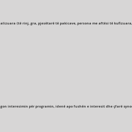
zuara (të rinj, gra, pjesëtarë të pakicave, persona me aftësi të kufizuara
gon interesimin për programin, idenë apo fushën e interesit dhe çfarë syno