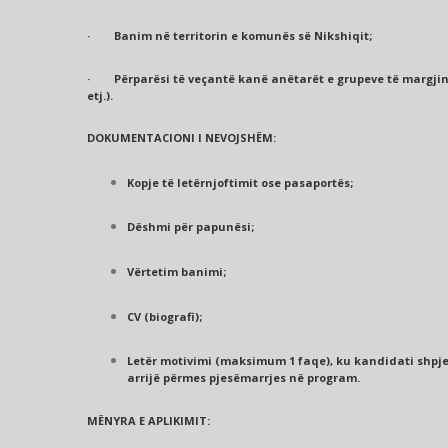
· Banim në territorin e komunës së Nikshiqit;
· Përparësi të veçantë kanë anëtarët e grupeve të margjinali
etj.).
DOKUMENTACIONI I NEVOJSHËM:
Kopje të letërnjoftimit ose pasaportës;
Dëshmi për papunësi;
Vërtetim banimi;
CV (biografi);
Letër motivimi (maksimum 1 faqe), ku kandidati shpje
arrijë përmes pjesëmarrjes në program.
MËNYRA E APLIKIMIT: