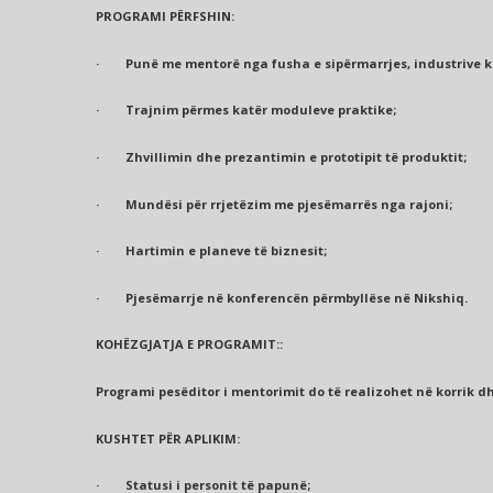
PROGRAMI PËRFSHIN:
· Punë me mentorë nga fusha e sipërmarrjes, industrive kr
· Trajnim përmes katër moduleve praktike;
· Zhvillimin dhe prezantimin e prototipit të produktit;
· Mundësi për rrjetëzim me pjesëmarrës nga rajoni;
· Hartimin e planeve të biznesit;
· Pjesëmarrje në konferencën përmbyllëse në Nikshiq.
KOHËZGJATJA E PROGRAMIT::
Programi pesëditor i mentorimit do të realizohet në korrik d
KUSHTET PËR APLIKIM:
· Statusi i personit të papunë;