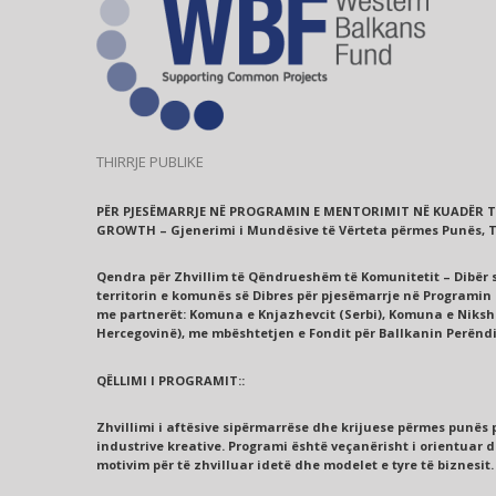
THIRRJE PUBLIKE
PËR PJESËMARRJE NË PROGRAMIN E MENTORIMIT NË KUADËR T
GROWTH – Gjenerimi i Mundësive të Vërteta përmes Punës, 
Qendra për Zhvillim të Qëndrueshëm të Komunitetit – Dibër s
territorin e komunës së Dibres për pjesëmarrje në Programin
me partnerët: Komuna e Knjazhevcit (Serbi), Komuna e Nikshiq
Hercegovinë), me mbështetjen e Fondit për Ballkanin Perënd
QËLLIMI I PROGRAMIT::
Zhvillimi i aftësive sipërmarrëse dhe krijuese përmes punës
industrive kreative. Programi është veçanërisht i orientuar dr
motivim për të zhvilluar idetë dhe modelet e tyre të biznesit.