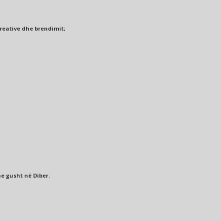
eative dhe brendimit;
he gusht në Diber.