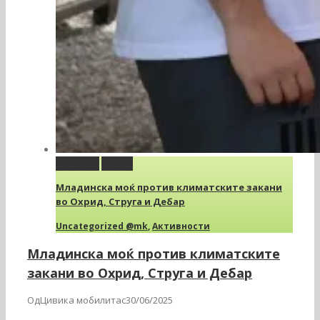
Permalink
Gallery
Младинска моќ против климатските закани
во Охрид, Струга и Дебар
Uncategorized @mk
,
Активности
Младинска моќ против климатските
закани во Охрид, Струга и Дебар
ОдЦивика мобилитас30/06/2025