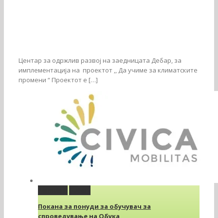
Центар за одржлив развој на заедницата Дебар, за
имплементација на проектот ,, Да учиме за климатските
промени “ Проектот е […]
Permalink
Gallery
Покана за понуди за обучувач за
спроведување на Обука