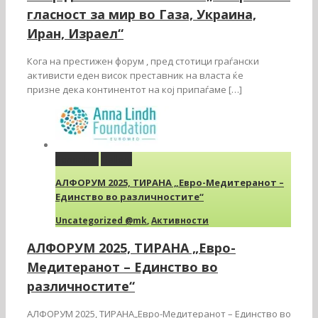
гласност за мир во Газа, Украина,
Иран, Израел“
Кога на престижен форум , пред стотици граѓански
активисти еден висок преставник на власта ќе
призне дека континентот на кој припаѓаме […]
Permalink
Gallery
АЛФОРУМ 2025, ТИРАНА „Евро-Медитеранот –
Единство во различностите“
Uncategorized @mk
,
Активности
АЛФОРУМ 2025, ТИРАНА „Евро-
Медитеранот – Единство во
различностите“
АЛФОРУМ 2025, ТИРАНА„Евро-Медитеранот – Единство во