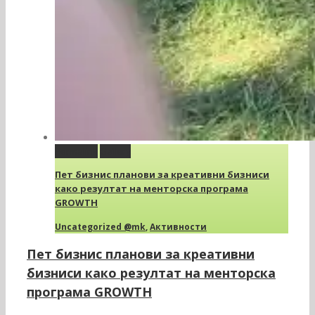
Permalink
Gallery
Пет бизнис планови за креативни бизниси
како резултат на менторска програма
GROWTH
Uncategorized @mk
,
Активности
Пет бизнис планови за креативни
бизниси како резултат на менторска
програма GROWTH