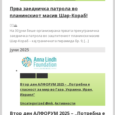
Прва заедничка патрола во
планинскиот масив Шар-Кораб!
🚶‍♂️🌄
На 30 јуни беше организирана првата прекугранична
заедничка патрола во заштитениот планински масив
Шар-Кораб – кај граничната пирамида бр. 9, […]
јуни 2025
Permalink
Gallery
Втор ден АЛФОРУМ 2025 – „Потребна е
гласност за мир во Газа, Украина, Иран,
Израел“
Uncategorized @mk
,
Активности
Втор ден АЛФОРУМ 2025 – „Потребна е