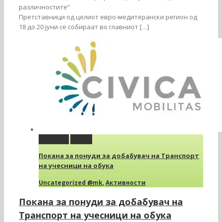
различностите“
Претставници од целиот евро-медитерански регион од
18 до 20 јуни се собираат во главниот […]
Permalink
Gallery
Покана за понуди за добабувач на Транспорт
на учесници на обука
Uncategorized @mk
,
Активности
Покана за понуди за добабувач на
Транспорт на учесници на обука