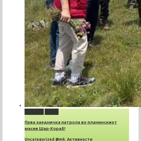
Permalink
Gallery
Прва заедничка патрола во планинскиот
масив Шар-Кораб!
Uncategorized @mk
,
Активности