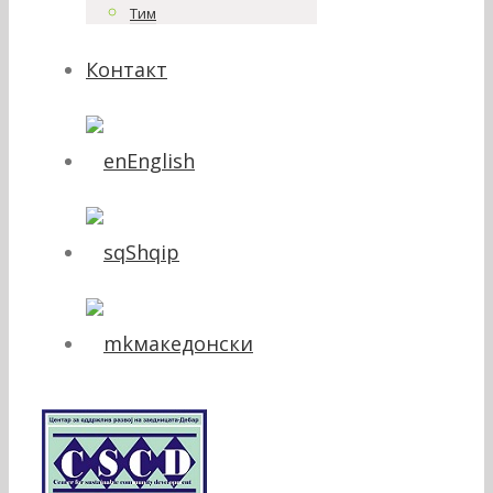
Тим
Контакт
English
Shqip
македонски