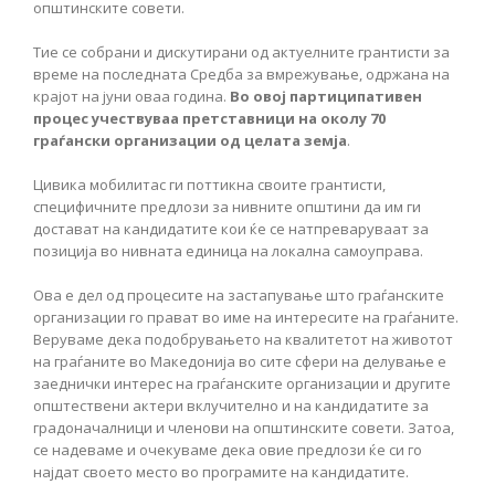
општинските совети.
Тие се собрани и дискутирани од актуелните грантисти за
време на последната Средба за вмрежување, одржана на
крајот на јуни оваа година.
Во овој партиципативен
процес учествуваа претставници на околу 70
граѓански организации од целата земја
.
Цивика мобилитас ги поттикна своите грантисти,
специфичните предлози за нивните општини да им ги
достават на кандидатите кои ќе се натпреваруваат за
позиција во нивната единица на локална самоуправа.
Ова е дел од процесите на застапување што граѓанските
организации го прават во име на интересите на граѓаните.
Веруваме дека подобрувањето на квалитетот на животот
на граѓаните во Македонија во сите сфери на делување е
заеднички интерес на граѓанските организации и другите
општествени актери вклучително и на кандидатите за
градоначалници и членови на општинските совети. Затоа,
се надеваме и очекуваме дека овие предлози ќе си го
најдат своето место во програмите на кандидатите.