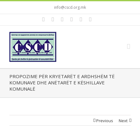
info@cscd.org.mk
PROPOZIME PËR KRYETARËT E ARDHSHËM TË
KOMUNAVE DHE ANËTARËT E KËSHILLAVE
KOMUNALË
Previous
Next