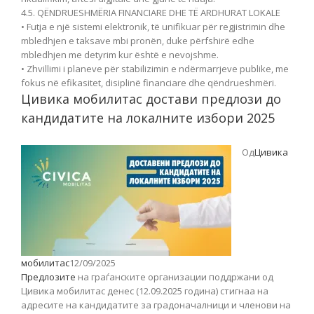
4.5. QËNDRUESHMËRIA FINANCIARE DHE TË ARDHURAT LOKALE
• Futja e një sistemi elektronik, të unifikuar për regjistrimin dhe
mbledhjen e taksave mbi pronën, duke përfshirë edhe
mbledhjen me detyrim kur është e nevojshme.
• Zhvillimi i planeve për stabilizimin e ndërmarrjeve publike, me
fokus në efikasitet, disiplinë financiare dhe qëndrueshmëri.
Цивика мобилитас достави предлози до
кандидатите на локалните избори 2025
Од
Цивика
мобилитас
12/09/2025
Предлозите
на граѓанските организации поддржани од
Цивика мобилитас денес (12.09.2025 година) стигнаа на
адресите на кандидатите за градоначалници и членови на