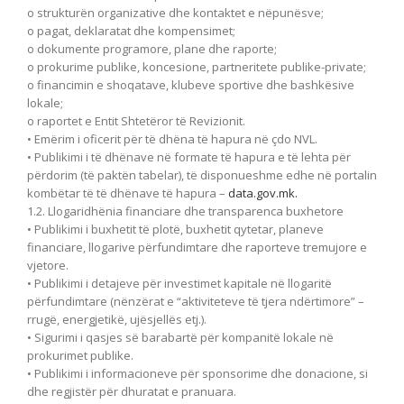
o strukturën organizative dhe kontaktet e nëpunësve;
o pagat, deklaratat dhe kompensimet;
o dokumente programore, plane dhe raporte;
o prokurime publike, koncesione, partneritete publike-private;
o financimin e shoqatave, klubeve sportive dhe bashkësive
lokale;
o raportet e Entit Shtetëror të Revizionit.
• Emërim i oficerit për të dhëna të hapura në çdo NVL.
• Publikimi i të dhënave në formate të hapura e të lehta për
përdorim (të paktën tabelar), të disponueshme edhe në portalin
kombëtar të të dhënave të hapura –
data.gov.mk.
1.2. Llogaridhënia financiare dhe transparenca buxhetore
• Publikimi i buxhetit të plotë, buxhetit qytetar, planeve
financiare, llogarive përfundimtare dhe raporteve tremujore e
vjetore.
• Publikimi i detajeve për investimet kapitale në llogaritë
përfundimtare (nënzërat e “aktiviteteve të tjera ndërtimore” –
rrugë, energjetikë, ujësjellës etj.).
• Sigurimi i qasjes së barabartë për kompanitë lokale në
prokurimet publike.
• Publikimi i informacioneve për sponsorime dhe donacione, si
dhe regjistër për dhuratat e pranuara.