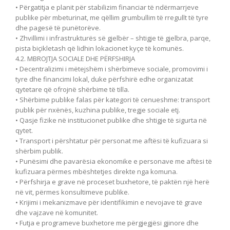
• Përgatitja e planit për stabilizim financiar të ndërmarrjeve
publike për mbeturinat, me qëllim grumbullim të rregullt të tyre
dhe pagesë të punëtorëve.
• Zhvillimi i infrastrukturës së gjelbër – shtigje të gjelbra, parqe,
pista biçikletash që lidhin lokacionet kyçe të komunës.
4.2. MBROJTJA SOCIALE DHE PËRFSHIRJA
• Decentralizimi i mëtejshëm i shërbimeve sociale, promovimi i
tyre dhe financimi lokal, duke përfshirë edhe organizatat
qytetare që ofrojnë shërbime të tilla.
• Shërbime publike falas për kategori të cenueshme: transport
publik për nxënës, kuzhina publike, tregje sociale etj.
• Qasje fizike në institucionet publike dhe shtigje të sigurta në
qytet.
• Transport i përshtatur për personat me aftësi të kufizuara si
shërbim publik.
• Punësimi dhe pavarësia ekonomike e personave me aftësi të
kufizuara përmes mbështetjes direkte nga komuna.
• Përfshirja e grave në proceset buxhetore, të paktën një herë
në vit, përmes konsultimeve publike.
• Krijimi i mekanizmave për identifikimin e nevojave të grave
dhe vajzave në komunitet.
• Futja e programeve buxhetore me përgjegjësi gjinore dhe