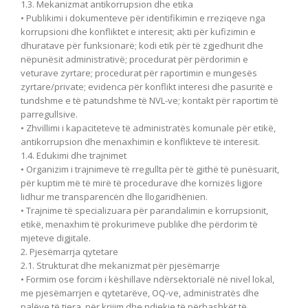
1.3. Mekanizmat antikorrupsion dhe etika
• Publikimi i dokumenteve për identifikimin e rreziqeve nga
korrupsioni dhe konfliktet e interesit; akti për kufizimin e
dhuratave për funksionarë; kodi etik për të zgjedhurit dhe
nëpunësit administrativë; procedurat për përdorimin e
veturave zyrtare; procedurat për raportimin e mungesës
zyrtare/private; evidenca për konflikt interesi dhe pasuritë e
tundshme e të patundshme të NVL-ve; kontakt për raportim të
parregullsive.
• Zhvillimi i kapaciteteve të administratës komunale për etikë,
antikorrupsion dhe menaxhimin e konflikteve të interesit.
1.4. Edukimi dhe trajnimet
• Organizim i trajnimeve të rregullta për të gjithë të punësuarit,
për kuptim më të mirë të procedurave dhe kornizës ligjore
lidhur me transparencën dhe llogaridhënien.
• Trajnime të specializuara për parandalimin e korrupsionit,
etikë, menaxhim të prokurimeve publike dhe përdorim të
mjeteve digjitale.
2. Pjesëmarrja qytetare
2.1. Strukturat dhe mekanizmat për pjesëmarrje
• Formim ose forcim i këshillave ndërsektorialë në nivel lokal,
me pjesëmarrjen e qytetarëve, OQ-ve, administratës dhe
palëve të tjera, për krijim dhe ndjekje të përbashkët të