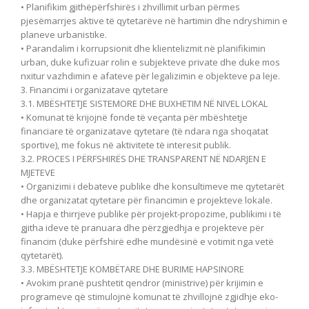
• Planifikim gjithëpërfshirës i zhvillimit urban përmes
pjesëmarrjes aktive të qytetarëve në hartimin dhe ndryshimin e
planeve urbanistike.
• Parandalim i korrupsionit dhe klientelizmit në planifikimin
urban, duke kufizuar rolin e subjekteve private dhe duke mos
nxitur vazhdimin e afateve për legalizimin e objekteve pa leje.
3. Financimi i organizatave qytetare
3.1. MBËSHTETJE SISTEMORE DHE BUXHETIM NË NIVEL LOKAL
• Komunat të krijojnë fonde të veçanta për mbështetje
financiare të organizatave qytetare (të ndara nga shoqatat
sportive), me fokus në aktivitete të interesit publik.
3.2. PROCES I PËRFSHIRËS DHE TRANSPARENT NË NDARJEN E
MJETEVE
• Organizimi i debateve publike dhe konsultimeve me qytetarët
dhe organizatat qytetare për financimin e projekteve lokale.
• Hapja e thirrjeve publike për projekt-propozime, publikimi i të
gjitha ideve të pranuara dhe përzgjedhja e projekteve për
financim (duke përfshirë edhe mundësinë e votimit nga vetë
qytetarët).
3.3. MBËSHTETJE KOMBËTARE DHE BURIME HAPSINORE
• Avokim pranë pushtetit qendror (ministrive) për krijimin e
programeve që stimulojnë komunat të zhvillojnë zgjidhje eko-