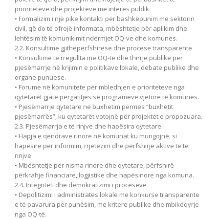
prioriteteve dhe projekteve me interes publik.
• Formalizim i një pike kontakti për bashkëpunim me sektorin
civil, që do të ofrojë informata, mbështetje për aplikim dhe
lehtësim të komunikimit ndërmjet OQ-ve dhe komunës.
2.2. Konsultime gjithëpërfshirëse dhe procese transparente
• Konsultime të rregullta me OQ-të dhe thirrje publike për
pjesëmarrje në krijimin e politikave lokale, debate publike dhe
organe punuese.
• Forume në komunitete për mbledhjen e prioriteteve nga
qytetarët gjatë përgatitjes së programeve vjetore të komunës.
• Pjesëmarrje qytetare në buxhetim përmes “buxhetit
pjesëmarrës”, ku qytetarët votojnë për projektet e propozuara.
2.3. Pjesëmarrja e të rinjve dhe hapësira qytetare
• Hapja e qendrave rinore në komunat ku mungojnë, si
hapësirë për informim, rrjetëzim dhe përfshirje aktive të të
rinjve.
• Mbështetje për nisma rinore dhe qytetare, përfshirë
përkrahje financiare, logjistike dhe hapësinore nga komuna.
2.4. Integriteti dhe demokratizimi i proceseve
• Depolitizimi i administratës lokale me konkurse transparente
e të pavarura për punësim, me kritere publike dhe mbikëqyrje
nga OQ-të.