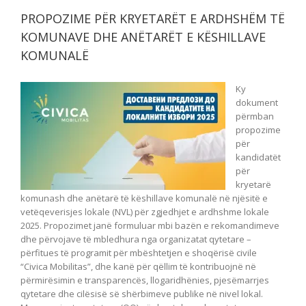
PROPOZIME PËR KRYETARËT E ARDHSHËM TË
KOMUNAVE DHE ANËTARËT E KËSHILLAVE
KOMUNALË
Ky
dokument
përmban
propozime
për
kandidatët
për
kryetarë
komunash dhe anëtarë të këshillave komunalë në njësitë e
vetëqeverisjes lokale (NVL) për zgjedhjet e ardhshme lokale
2025. Propozimet janë formuluar mbi bazën e rekomandimeve
dhe përvojave të mbledhura nga organizatat qytetare –
përfitues të programit për mbështetjen e shoqërisë civile
“Civica Mobilitas”, dhe kanë për qëllim të kontribuojnë në
përmirësimin e transparencës, llogaridhënies, pjesëmarrjes
qytetare dhe cilësisë së shërbimeve publike në nivel lokal.