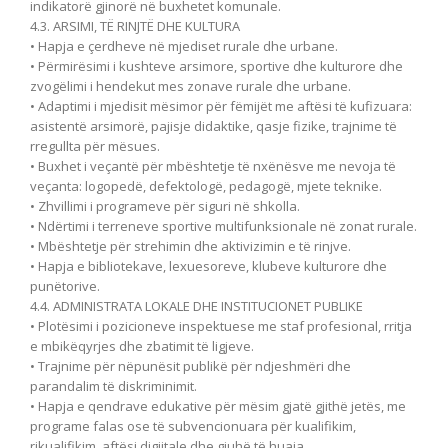
indikatorë gjinorë në buxhetet komunale.
4.3. ARSIMI, TË RINJTË DHE KULTURA
• Hapja e çerdheve në mjediset rurale dhe urbane.
• Përmirësimi i kushteve arsimore, sportive dhe kulturore dhe
zvogëlimi i hendekut mes zonave rurale dhe urbane.
• Adaptimi i mjedisit mësimor për fëmijët me aftësi të kufizuara:
asistentë arsimorë, pajisje didaktike, qasje fizike, trajnime të
rregullta për mësues.
• Buxhet i veçantë për mbështetje të nxënësve me nevoja të
veçanta: logopedë, defektologë, pedagogë, mjete teknike.
• Zhvillimi i programeve për siguri në shkolla.
• Ndërtimi i terreneve sportive multifunksionale në zonat rurale.
• Mbështetje për strehimin dhe aktivizimin e të rinjve.
• Hapja e bibliotekave, lexuesoreve, klubeve kulturore dhe
punëtorive.
4.4. ADMINISTRATA LOKALE DHE INSTITUCIONET PUBLIKE
• Plotësimi i pozicioneve inspektuese me staf profesional, rritja
e mbikëqyrjes dhe zbatimit të ligjeve.
• Trajnime për nëpunësit publikë për ndjeshmëri dhe
parandalim të diskriminimit.
• Hapja e qendrave edukative për mësim gjatë gjithë jetës, me
programe falas ose të subvencionuara për kualifikim,
rikualifikim, aftësi digjitale dhe gjuhë të huaja.