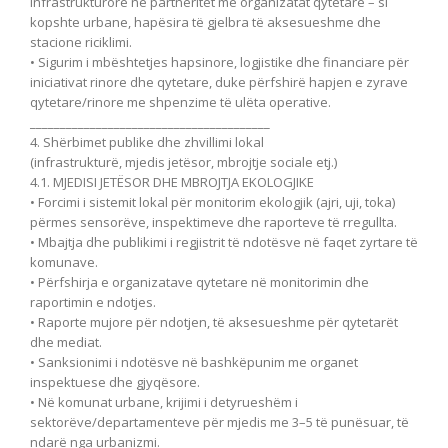
infrastrukturore në partneritet me organizatat qytetare – si
kopshte urbane, hapësira të gjelbra të aksesueshme dhe
stacione riciklimi.
• Sigurim i mbështetjes hapsinore, logjistike dhe financiare për
iniciativat rinore dhe qytetare, duke përfshirë hapjen e zyrave
qytetare/rinore me shpenzime të ulëta operative.
________________________________________
4. Shërbimet publike dhe zhvillimi lokal
(infrastrukturë, mjedis jetësor, mbrojtje sociale etj.)
4.1. MJEDISI JETËSOR DHE MBROJTJA EKOLOGJIKE
• Forcimi i sistemit lokal për monitorim ekologjik (ajri, uji, toka)
përmes sensorëve, inspektimeve dhe raporteve të rregullta.
• Mbajtja dhe publikimi i regjistrit të ndotësve në faqet zyrtare të
komunave.
• Përfshirja e organizatave qytetare në monitorimin dhe
raportimin e ndotjes.
• Raporte mujore për ndotjen, të aksesueshme për qytetarët
dhe mediat.
• Sanksionimi i ndotësve në bashkëpunim me organet
inspektuese dhe gjyqësore.
• Në komunat urbane, krijimi i detyrueshëm i
sektorëve/departamenteve për mjedis me 3–5 të punësuar, të
ndarë nga urbanizmi.