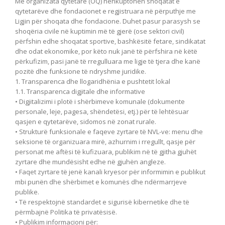
Me organizata qytetare (OQ) nënkuptohen shoqatat e
qytetarëve dhe fondacionet e regjistruara në përputhje me
Ligjin për shoqata dhe fondacione. Duhet pasur parasysh se
shoqëria civile në kuptimin më të gjerë (ose sektori civil)
përfshin edhe shoqatat sportive, bashkësitë fetare, sindikatat
dhe odat ekonomike, por këto nuk janë të përfshira në këtë
përkufizim, pasi janë të rregulluara me ligje të tjera dhe kanë
pozitë dhe funksione të ndryshme juridike.
1. Transparenca dhe llogaridhënia e pushtetit lokal
1.1. Transparenca digjitale dhe informative
• Digjitalizimi i plotë i shërbimeve komunale (dokumente
personale, leje, pagesa, shëndetësi, etj.) për të lehtësuar
qasjen e qytetarëve, sidomos në zonat rurale.
• Strukturë funksionale e faqeve zyrtare të NVL-ve: menu dhe
seksione të organizuara mirë, azhurnim i rregullt, qasje për
personat me aftësi të kufizuara, publikim në të gjitha gjuhët
zyrtare dhe mundësisht edhe në gjuhën angleze.
• Faqet zyrtare të jenë kanali kryesor për informimin e publikut
mbi punën dhe shërbimet e komunës dhe ndërmarrjeve
publike.
• Të respektojnë standardet e sigurisë kibernetike dhe të
përmbajnë Politika të privatësisë.
• Publikim informacioni për: