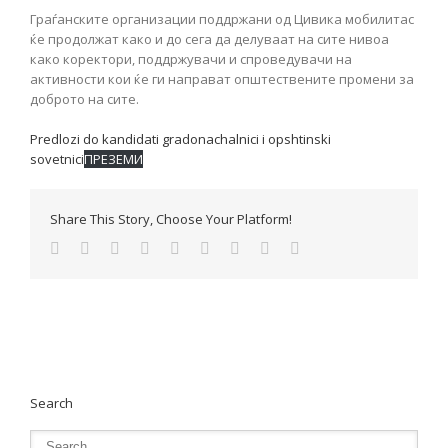
Граѓанските организации поддржани од Цивика мобилитас
ќе продолжат како и до сега да делуваат на сите нивоа
како коректори, поддржувачи и спроведувачи на
активности кои ќе ги направат општествените промени за
доброто на сите.
Predlozi do kandidati gradonachalnici i opshtinski
sovetnici
ПРЕЗЕМИ
Share This Story, Choose Your Platform!
Search