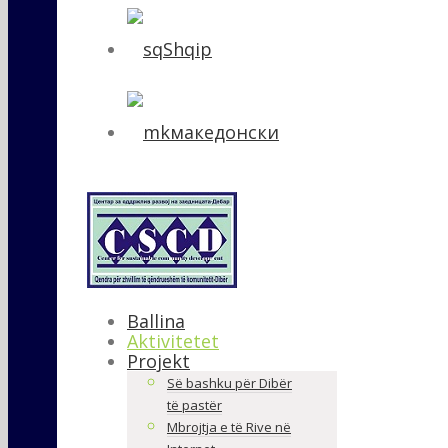
Shqip
македонски
Ballina
Aktivitetet
Projekt
Së bashku për Dibër
të pastër
Mbrojtja e të Rive në