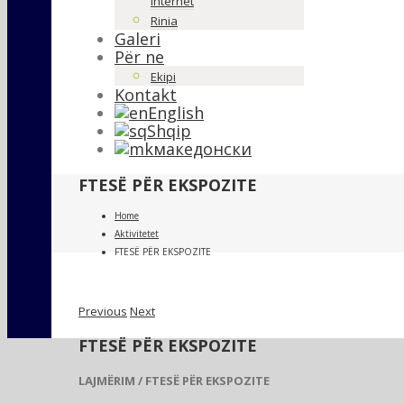
Internet
Rinia
Galeri
Për ne
Ekipi
Kontakt
English
Shqip
македонски
FTESË PËR EKSPOZITE
Home
Aktivitetet
FTESË PËR EKSPOZITE
Previous
Next
FTESË PËR EKSPOZITE
LAJMËRIM / FTESË PËR EKSPOZITE