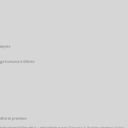
natyrës
 nga Komuna e Dibrës
n dhe të premten
r ndryshimet klimatike’, i mbështetur nga Qeveria e Zvicrës përmes Civica