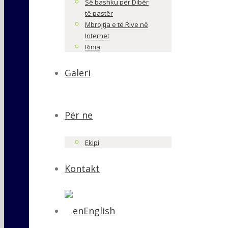
Së bashku për Dibër
të pastër
Mbrojtja e të Rive në
Internet
Rinia
Galeri
Për ne
Ekipi
Kontakt
English