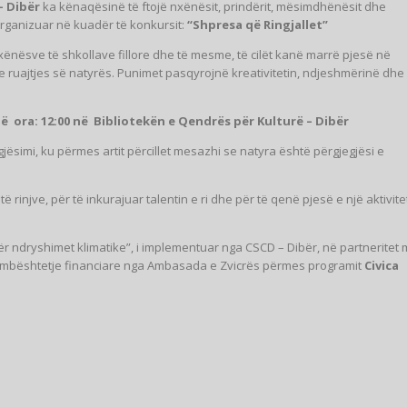
– Dibër
ka kënaqësinë të ftojë nxënësit, prindërit, mësimdhënësit dhe
organizuar në kuadër të konkursit:
“Shpresa që Ringjallet”
xënësve të shkollave fillore dhe të mesme, të cilët kanë marrë pjesë në
 ruajtjes së natyrës. Punimet pasqyrojnë kreativitetin, ndjeshmërinë dhe
ë ora: 12:00 në Bibliotekën e Qendrës për Kulturë – Dibër
jësimi, ku përmes artit përcillet mesazhi se natyra është përgjegjësi e
ë rinjve, për të inkurajuar talentin e ri dhe për të qenë pjesë e një aktivite
për ndryshimet klimatike”, i implementuar nga CSCD – Dibër, në partneritet
me mbështetje financiare nga Ambasada e Zvicrës përmes programit
Civica