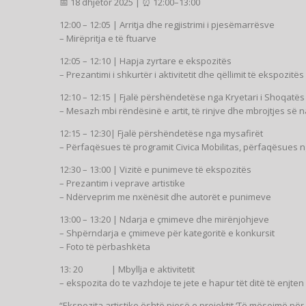
📅 18 dhjetor 2025 | ⏰ 12:00–13:00
12:00 – 12:05 | Arritja dhe regjistrimi i pjesëmarrësve
– Mirëpritja e të ftuarve
12:05 – 12:10 | Hapja zyrtare e ekspozitës
– Prezantimi i shkurtër i aktivitetit dhe qëllimit të ekspozitës
12:10 – 12:15 | Fjalë përshëndetëse nga Kryetari i Shoqatës
– Mesazh mbi rëndësinë e artit, të rinjve dhe mbrojtjes së 
12:15 – 12:30| Fjalë përshëndetëse nga mysafirët
– Përfaqësues të programit Civica Mobilitas, përfaqësues
12:30 – 13:00 | Vizitë e punimeve të ekspozitës
– Prezantim i veprave artistike
– Ndërveprim me nxënësit dhe autorët e punimeve
13:00 – 13:20 | Ndarja e çmimeve dhe mirënjohjeve
– Shpërndarja e çmimeve për kategoritë e konkursit
– Foto të përbashkëta
13: 20 | Mbyllja e aktivitetit
– ekspozita do te vazhdoje te jete e hapur tët ditë të enjte
“Ekspozita artistike është pjesë e projektit ‘Të mësojmë pë