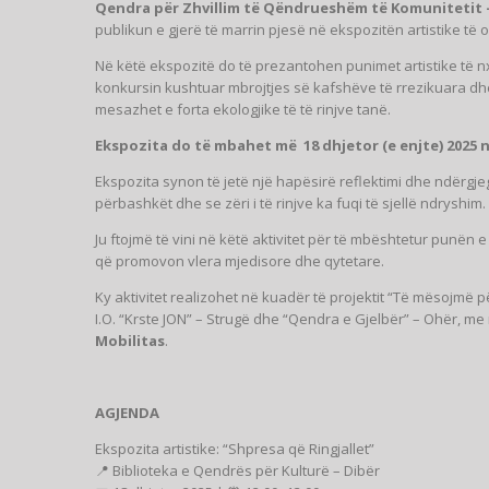
Qendra për Zhvillim të Qëndrueshëm të Komunitetit 
publikun e gjerë të marrin pjesë në ekspozitën artistike të 
Në këtë ekspozitë do të prezantohen punimet artistike të n
konkursin kushtuar mbrojtjes së kafshëve të rrezikuara dhe
mesazhet e forta ekologjike të të rinjve tanë.
Ekspozita do të mbahet më 18 dhjetor (e enjte) 2025 n
Ekspozita synon të jetë një hapësirë reflektimi dhe ndërgjeg
përbashkët dhe se zëri i të rinjve ka fuqi të sjellë ndryshim.
Ju ftojmë të vini në këtë aktivitet për të mbështetur punën e t
që promovon vlera mjedisore dhe qytetare.
Ky aktivitet realizohet në kuadër të projektit “Të mësojmë 
I.O. “Krste JON” – Strugë dhe “Qendra e Gjelbër” – Ohër, 
Mobilitas
.
AGJENDA
Ekspozita artistike: “Shpresa që Ringjallet”
📍 Biblioteka e Qendrës për Kulturë – Dibër