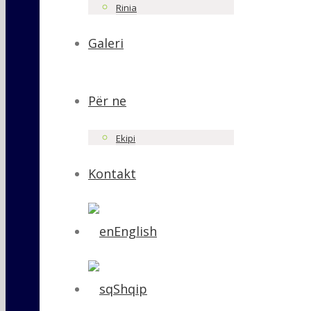
Rinia
Galeri
Për ne
Ekipi
Kontakt
English
Shqip