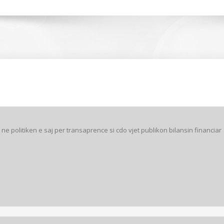
 politiken e saj per transaprence si cdo vjet publikon bilansin financiar