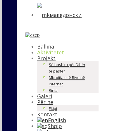
македонски
Ballina
Aktivitetet
Projekt
Së bashku për Dibër
të pastër
Mbrojtja e të Rive në
Internet
Rinia
Galeri
Për ne
Ekipi
Kontakt
English
Shqip