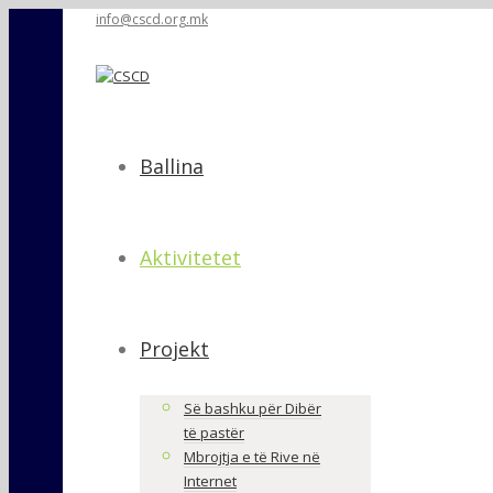
info@cscd.org.mk
Ballina
Aktivitetet
Projekt
Së bashku për Dibër
të pastër
Mbrojtja e të Rive në
Internet