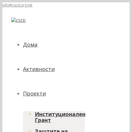
info@cscd.org.mk
Дома
Активности
Проекти
Институционален
Грант
Заштите на