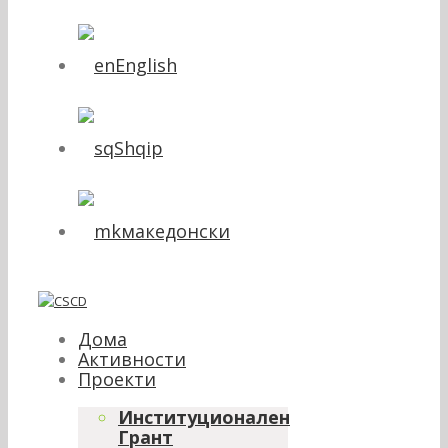
English
Shqip
македонски
Дома
Активности
Проекти
Институционален
Грант