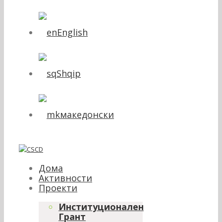
English
Shqip
македонски
Дома
Активности
Проекти
Институционален
Грант