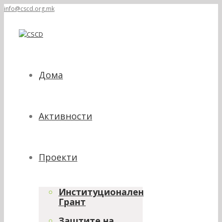
info@cscd.org.mk
Дома
Активности
Проекти
Институционален
Грант
Заштите на