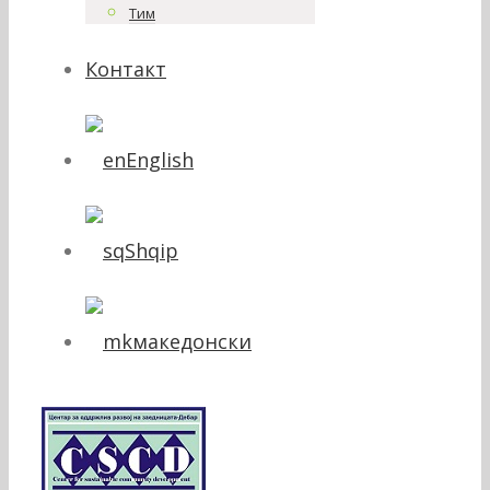
Тим
Контакт
English
Shqip
македонски