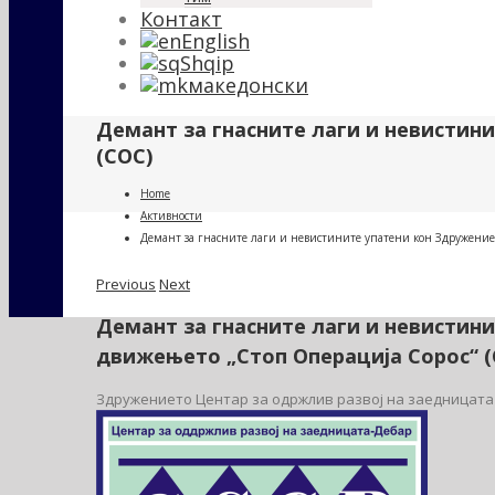
Контакт
English
Shqip
македонски
Демант за гнасните лаги и невистин
(СОС)
Home
Активности
Демант за гнасните лаги и невистините упатени кон Здружениет
Previous
Next
Демант за гнасните лаги и невистин
движењето „Стоп Операција Сорос“ (
Здружението Центар за одржлив развој на заедницата –