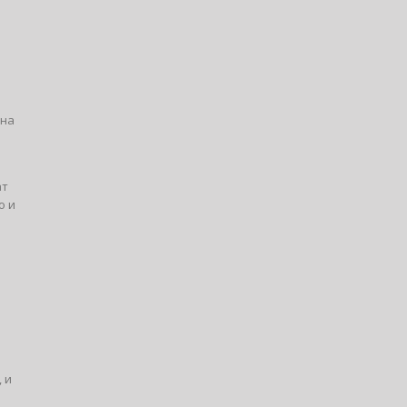
ина
ат
о и
 и