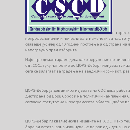
на пресот
непрофесионални и нечесни лаги наменети за наштетув
славеше јубилеј од 10 години постоење а од страна н
непосредно пред изборите.
Најостро демантираме дека како здружение по ниедна
од ,,СОС,, туку напротив во ЦОРЗ-Дебар членуваат лиц
сега се залагаат за градење на заеднички соживот, ра
ЦОРЗ-Дебар ја демантира изјавата на СОС дека работ
диктирана од Џорџ Сорос и на политички кампањи на 
согласно статутот на и програмските области: Добро 
ЦОРЗ-Дебар ги квалификува изјавите на ,,СОС,, како те
бара од истото јавно извинување во рок од 7 дена. Во 