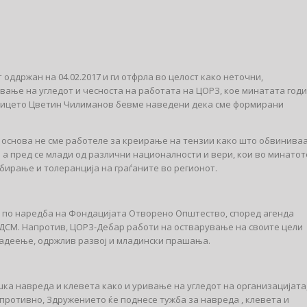
 оддржан на 04.02.2017 и ги отфрла во целост како неточни,
ање на угледот и чесноста на работата на ЦОРЗ, кое минатата год
а лицето Цветин Чилиманов бевме наведени дека сме формирани
 основа не сме работеле за креирање на тензии како што обвинива
а а пред се млади од различни националности и вери, кои во минатот
збирање и толеранција на граѓаните во регионот.
и по наредба на Фондацијата Отворено Општество, според агенда
СДСМ. Напротив, ЦОРЗ-Дебар работи на остварување на своите цели
владеење, одржлив развој и младински прашања.
шка навреда и клевета како и уривање на угледот на организацијата,
спротивно, Здружението ќе поднесе тужба за навреда , клевета и