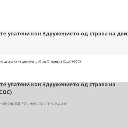
ите упатени кон Здружението од страна на дв
о од страна на движењето „Стоп Операција Сорос“ (СОС)
ите упатени кон Здружението од страна на
СОС)
Дебар (ЦОРЗ) , најостро ги осудува