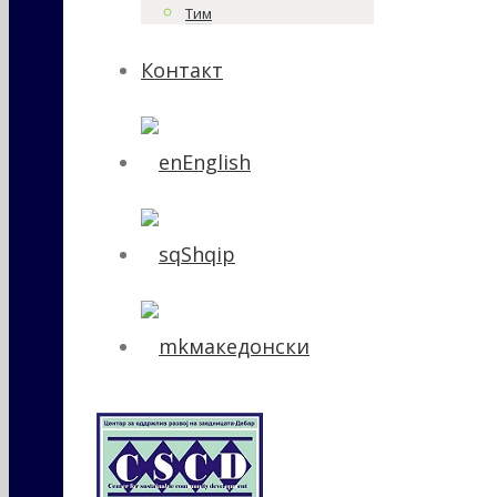
Тим
Контакт
English
Shqip
македонски