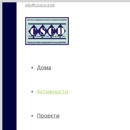
info@cscd.org.mk
Дома
Активности
Проекти