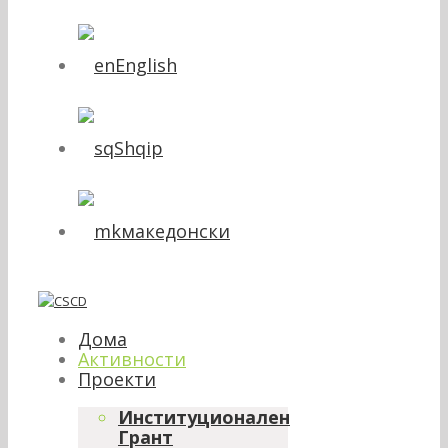
English
Shqip
македонски
Дома
Активности
Проекти
Институционален
Грант