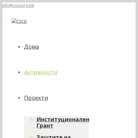
info@cscd.org.mk
Дома
Активности
Проекти
Институционален
Грант
Заштите на