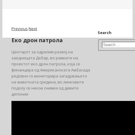
Previous
Next
Search
Еко дрон патрола
Центарот за одржлив развој на
заедницата Дебар, во рамките на
проектот еко дрон патрола, која се
финанцира од Американската Амбасада
редовно го мониторира загадувањето
на животната средина, во линковите
подолу се некои снимки од дивите
депонии