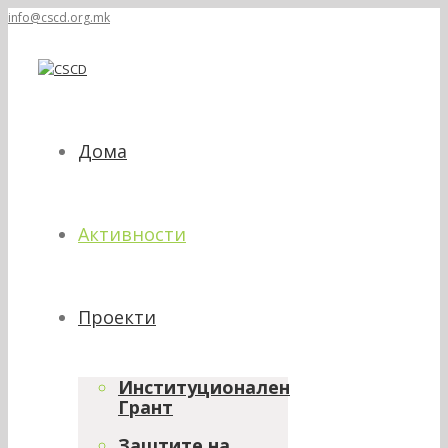
info@cscd.org.mk
Дома
Активности
Проекти
Институционален
Грант
Заштите на