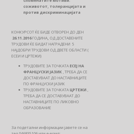
споменатите мотиви
:
соживотот, толеранцијата и
против дискриминацијата
КОНКУРСОТ ЌЕ БИДЕ ОТВОРЕН ДО ДЕН
26.11.2016
ГОДИНА
,
ОД ДОСТАВЕНИТЕ
ТРУДОВИ ЌЕ БИДАТ НАГРАДЕНИ 5
НАЈДОБРИ ТРУДОВИ ОД ДВЕТЕ ОБЛАСТИ (
ЕСЕИ И ЦРТЕЖИ)
ТРУДОВИТЕ ЗА ТОЧКАТА
ЕСЕ
J
НА
ФРАНЦУСКИ ЈАЗИК
, ТРЕБА ДА СЕ
ДОСТАВУВААТ ДО НАСТАВНИЦИТЕ
ПО ФРАНЦУСКИ ЈАЗИК
ТРУДОВИТЕ ЗА ТОЧКАТА
ЦРТЕЖИ
,
ТРЕБА ДА СЕ ДОСТАВУВААТ ДО
НАСТАВНИЦИТЕ ПО ЛИКОВНО
ОБРАЗОВАНИЕ
За подетални информации јавете се на
тел 046835106 или е-маил: