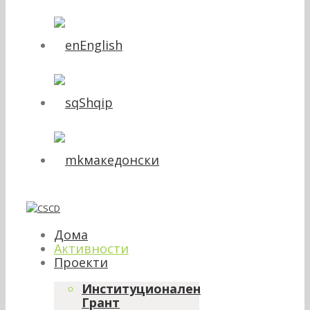
English
Shqip
македонски
Дома
Активности
Проекти
Институционален
Грант