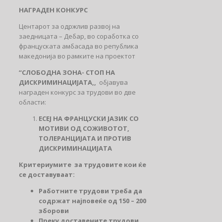
НАГРАДЕН КОНКУРС
Центарот за одржлив развој на
заедницата – Дебар, во соработка со
француската амбасада во република
македонија во рамките на проектот
“СЛОБОДНА ЗОНА- СТОП НА
ДИСКРИМИНАЦИЈАТА,,
објавува
награден конкурс за трудови во две
области:
ЕСЕ
J
НА ФРАНЦУСКИ ЈАЗИК СО
МОТИВИ ОД СОЖИВОТОТ,
ТОЛЕРАНЦИЈАТА И ПРОТИВ
ДИСКРИМИНАЦИЈАТА
Критериумите за трудовите кои ќе
се доставуваат:
Работните трудови треба да
содрж
a
т најповеќе од 150 – 200
зборови
Преку доставените трудови