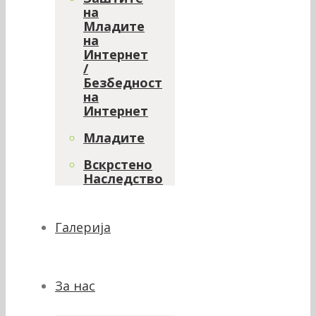
на
Младите
на
Интернет
/
Безбедност
на
Интернет
Младите
Вскрстено
Наследство
Галерија
За нас