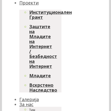
Проекти
Институционален
Грант
Заштите
на
Младите
на
Интернет
/
Безбедност
на
Интернет
Младите
Вскрстено
Наследство
Галерија
За нас
Тим