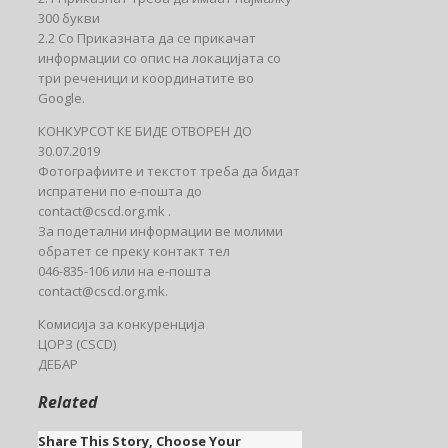
300 букви
2.2 Со Приказната да се прикачат
информации со опис на локацијата со
три реченици и координатите во
Google.
КОНКУРСОТ КЕ БИДЕ ОТВОРЕН ДО
30.07.2019
Фотографиите и текстот треба да бидат
испратени по е-пошта до
contact@cscd.org.mk .
За подетални информации ве молими
обратет се преку контакт тел
046-835-106 или на е-пошта
contact@cscd.org.mk.
Комисија за конкуренција
ЦОРЗ (CSCD)
ДЕБАР
Related
Share This Story, Choose Your