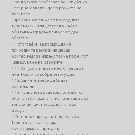
Француската Aмабасада во Република
Северна Македонија во рамките на
проектот
,,Промоција и грижа за природните
туристички Капацитети во Дебар”
објавува награден конкурс во две
области:
1 Фотографии за промоција на
природните ресурси на Дебар
Критериуми за изработка на пројектот
(изведување на работите)
1.1.1 За туристичкото место треба да
има 4 слики со добра резолуција
1.1.2 Сликите треба да бидат
оригинални
1.1.3 Прикачете дадотека со текст со
име на страницата, опис на локација со
три реченици и координатите во
Google.
2 Историски приказни поврзани со
Туристичката локација
Критериуми за приказните
2.1 Приказнат треба да имаат најмалку