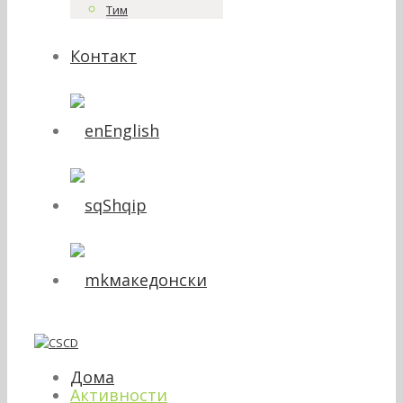
Тим
Контакт
English
Shqip
македонски
Дома
Активности