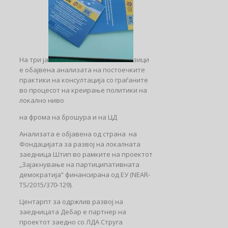
На три ја
зици
е обајвена анализата на постоечките
практики на консултација со граѓаните
во процесот на креирање политики на
локално ниво
на фрома на брошура и на ЦД
Анализата е објавена од страна на
Фондацијата за развој на локалната
заедница Штип во рамките на проектот
„Зајакнување на партиципативната
демократија“ финансирана од ЕУ (NEAR-
TS/2015/370-129).
Центарпт за одржлив развој на
заедницата Дебар е партнер на
проектот заедно со ЛДА Струга