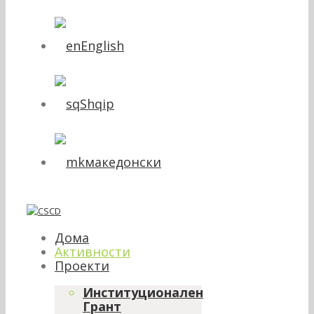
English
Shqip
македонски
Дома
Активности
Проекти
Институционален
Грант