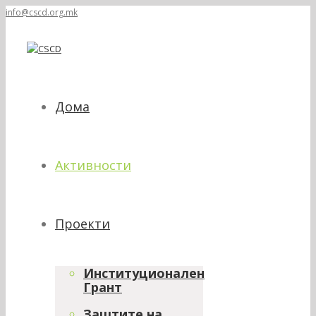
info@cscd.org.mk
Дома
Активности
Проекти
Институционален
Грант
Заштите на