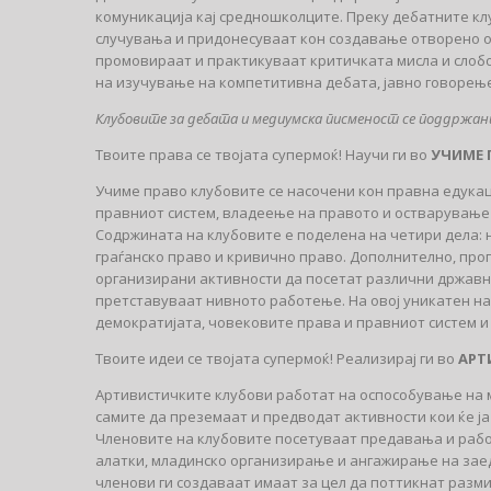
комуникација кај средношколците. Преку дебатните кл
случувања и придонесуваат кон создавање отворено о
промовираат и практикуваат критичката мисла и слоб
на изучување на компетитивна дебата, јавно говорење
Клубовите за дебата и медиумска писменост се поддржан
Твоите права се твојата супермоќ! Научи ги во
УЧИМЕ 
Учиме право клубовите се насочени кон правна едукац
правниот систем, владеење на правото и остварување 
Содржината на клубовите е поделена на четири дела: 
граѓанско право и кривично право. Дополнително, про
организирани активности да посетат различни држaвни
претставуваат нивното работење. На овој уникатен на
демократијата, човековите права и правниот систем и
Твоите идеи се твојата супермоќ! Реализирај ги во
АРТ
Артивистичките клубови работат на оспособување на м
самите да преземаат и предводат активности кои ќе ј
Членовите на клубовите посетуваат предавања и рабо
алатки, младинско организирање и ангажирање на зае
членови ги создаваат имаат за цел да поттикнат разм