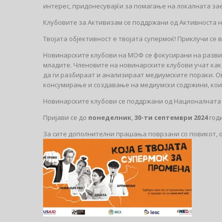
интерес, придонесувајќи за помагање на локалната за
Клубовите за Активизам се поддржани од Активноста н
Твојата објективност е твојата супермоќ! Приклучи се 
Новинарските клубови на МОФ се фокусирани на разви
младите. Членовите на новинарските клубови учат ка
да ги разбираат и анализираат медиумските пораки. О
консумирање и создавање на медиумски содржини, кои 
Новинарските клубови се поддржани од Националната ф
Пријави се до
понеделник
,
30-ти септември 2024
год
За сите дополнителни прашања поврзани со повикот, 