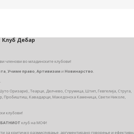
и Клуб Дебар
ви членови во младинските клубови!
ата
,
Учиме право
,
Артивизам
и
Новинарство
.
.
уто Оризари) , Теарце, Делчево, Струмица, Штип, Гевгелија, Струга,
вар, Пробиштиш, Кавадарци, Maкедонска Каменица, Свети Николе,
ки клубови!
ЕБАТНИОТ
клуб на МОФ!
ости за критичко размислување, аргументирано говорење и ефективн