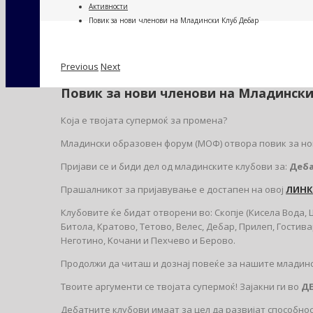
Активности
Повик за нови членови на Младински Клуб Дебар
Previous
Next
Повик за нови членови на Младинск
Која е твојата супермоќ за промена?
Младински образовен форум (МОФ) отвора повик за но
Пријави се и биди дел од младинските клубови за:
Деб
Прашалникот за пријавувaње е достапен на овој
ЛИНК
Клубовите ќе бидат отворени во: Скопје (Кисела Вода, Ш
Битола, Кратово, Тетово, Велес, Дебар, Прилеп, Гости
Неготино, Koчани и Пехчево и Берово.
Продолжи да читаш и дознај повеќе за нашите младинс
Твоите аргументи се твојата супермоќ! Зајакни ги во
Д
Дебатните клубови имаат за цел да развијат способн