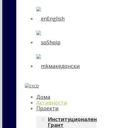
English
Shqip
македонски
Дома
Активности
Проекти
Институционален
Грант