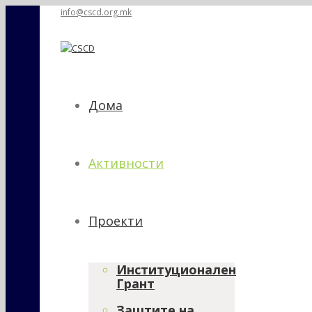
info@cscd.org.mk
Дома
Активности
Проекти
Институционален
Грант
Заштите на