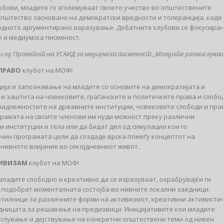
убови, младите го зголемуваат своето учество во општествените
пштество засновано на демократски вредности и толеранција, каде
одното аргументирано изразување. Дебатните клубови се фокусира
 и медиумска писменост.
и од Проектот на УСАИД за медиумска писменост „Младите размислуваа
ПРАВО
клубот на МОФ!
ија и запознавање на младите со основите на демократијата и
и заштита на човековите, граѓанските и политичките права и слобо
надлежностите на државните институции, човековите слободи и пра
грамата на своите членови им нуди можност преку различни
 институции и тела или да бидат дел од симулации кои го
чин програмата цели да создаде врска помеѓу концептот на
 нивното влијание во секојдневниот живот.
ИВИЗАМ
клубот на МОФ!
ладите слободно и креативно да се изразуваат, охрабрувајќи ги
а подобрат моменталната состојба во нивните локални заедници.
тилници за различните форми на активизмот, креативни активисти
дницата за решавање на предизвици. Иницијативите кои младите
ислување и дејствување на конкретни општествени теми од нивен