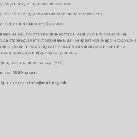
едница преку младински активизам.
а УСАИД за млади кои активно создаваат можности.
во
НОВИНАРСКИОТ
клуб на МОФ!
вање на вештините за новинарство и медиумска писменост кај
ко да спроведуваат истражувања, да креираат новинарски содржини
вие клубови ги подготвуваат младите за одговорно и критичко
имаат цел да ја информираат јавноста.
ондација за демократија (НЕД).
ина до
23:59 часот
.
обратете се на
info@mof.org.mk