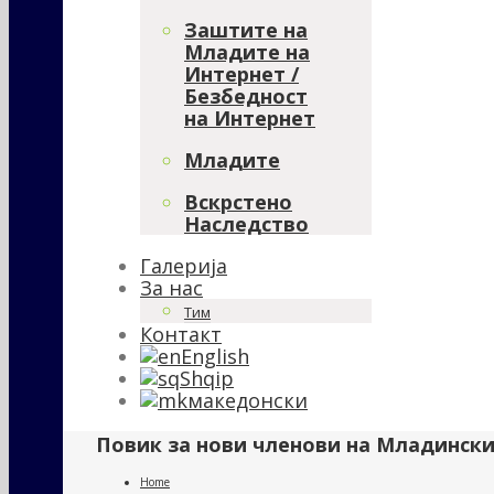
Заштите на
Младите на
Интернет /
Безбедност
на Интернет
Младите
Вскрстено
Наследство
Галерија
За нас
Тим
Контакт
English
Shqip
македонски
Повик за нови членови на Младинск
Home