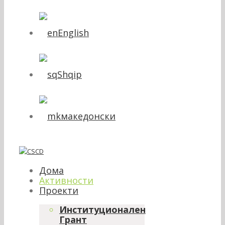
English
Shqip
македонски
Дома
Активности
Проекти
Институционален
Грант