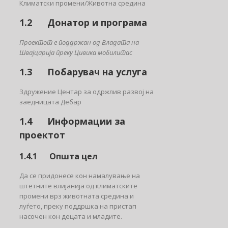
Климатски промени/Животна средина
1.2 Донатор и програма
Проектот е поддржан од Владата на
Швајцарија преку Цивика мобилитас
1.3 Побарувач на услуга
Здружение Центар за одржлив развој на
заедницата Дебар
1.4 Информации за
проектот
1.4.1 Општа цел
Да се придонесе кон намалување на
штетните влијанија од климатските
промени врз животната средина и
луѓето, преку поддршка на пристап
насочен кон децата и младите.