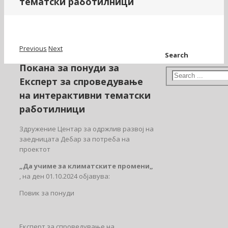
тематски работилници
Previous
Next
Search
Покана за понуди за
Експерт за спроведување
на интерактивни тематски
работилници
Здружение Центар за одржлив развој на
заедницата Дебар за потреба на
проектот
„Да учиме за климатските промени„
, на ден 01.10.2024 објавува:
Повик за понуди
Експерт за спроведување на