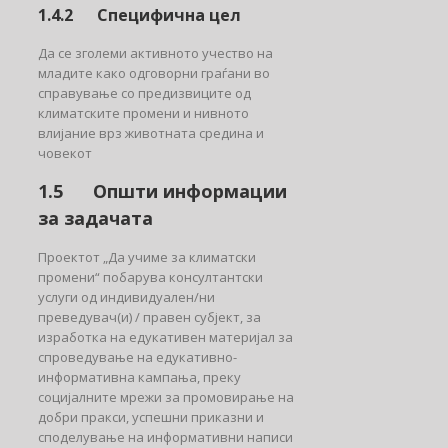
1.4.2 Специфична цел
Да се зголеми активното учество на
младите како одговорни граѓани во
справување со предизвиците од
климатските промени и нивното
влијание врз животната средина и
човекот
1.5 Општи информации
за задачата
Проектот „Да учиме за климатски
промени“ побарува консултантски
услуги од индивидуален/ни
преведувач(и) / правен субјект, за
изработка на едукативен материјал за
спроведување на едукативно-
информативна кампања, преку
социјалните мрежи за промовирање на
добри пракси, успешни приказни и
споделување на информативни написи