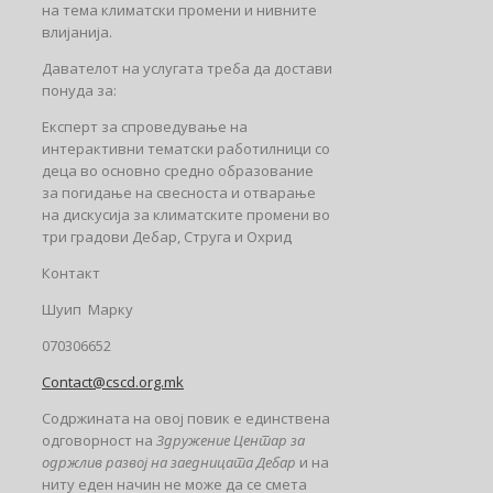
на тема климатски промени и нивните
влијанија.
Давателот на услугата треба да достави
понуда за:
Експерт за спроведување на
интерактивни тематски работилници со
деца во основно средно образование
за погидање на свесноста и отварање
на дискусија за климатските промени во
три градови Дебар, Струга и Охрид
Контакт
Шуип Марку
070306652
Contact@cscd.org.mk
Содржината на овој повик е единствена
одговорност на
Здружение Центар за
одржлив развој на заедницата Дебар
и на
ниту еден начин не може да се смета