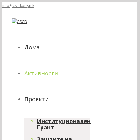
info@cscd.org.mk
Дома
Активности
Проекти
Институционален
Грант
Заштите на