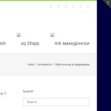
ish
Shqip
македонски
Home
Активности
Работилница за вмрежување
Search
xt