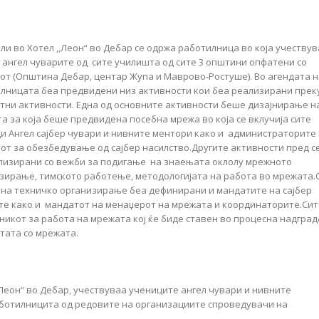
јули во Хотел ,,Леон“ во Дебар се одржа работилница
во која учествув
 ангел чуварите од сите училишта од сите 3 општини опфатени со
от (Општина Дебар, центар Жупа и Маврово-Ростуше). Во агендата н
лницата беа предвидени низ активности кои беа реализирани прек
тни активности. Една од основните активности беше дизајнирање н
а за која беше предвидена посебна мрежа во која се вклучија сите
и Ангел сајбер чувари и нивните ментори како и администраторите
от за обезбедување од сајбер насилство.Другите активности пред с
лизирани со вежби за подигање на знаењата оклолу мрежното
зирање, тимското работење, методологијата на работа во мрежата.
 на техничко организирање беа дефинирани и мандатите на сајбер
те како и мандатот на менаџерот на мрежата и координаторите.Сит
икот за работа на мрежата кој ќе биде ставен во процесна надград
отата со мрежата.
,Леон“ во Дебар, учествуваа учениците ангел чувари и нивните
ботилницита од редовите на организациите спроведувачи на