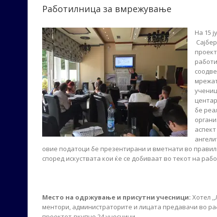
Работилница за вмрежување
На 15 
Сајбер
проект
работи
соодве
мрежат
учениц
центар
бе реа
органи
аспект
ангели
овие податоци бе презентирани и вметнати во правилн
според искуствата кои ќе се добиваат во текот на раб
Место на одржување и присутни учесници:
Хотел ,
ментори, администраторите и лицата предавачи во ра
проектот-вкупно 24 учесници.