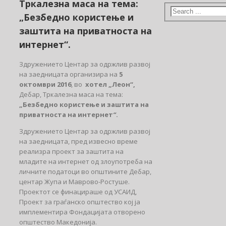
Тркалезна маса на тема:
„Безбедно користење и
заштита на приватноста на
интернет“.
Здружението Центар за одржлив развој
на заедницата организира на
5
октомври 2016
, во
хотел „Леон“,
Дебар, Тркалезна маса на тема:
„Безбедно користење и заштита на
приватноста на интернет
“
.
Здружението Центар за одржлив развој
на заедницата, пред извесно време
реализра проект за заштита на
младите на интернет од злоупотреба на
личните податоци во општините Дебар,
центар Жупа и Маврово-Ростуше.
Проектот се финацираше од УСАИД,
Проект за граѓанско општествo кој ја
имплементира Фондацијата отворено
општество Македонија.