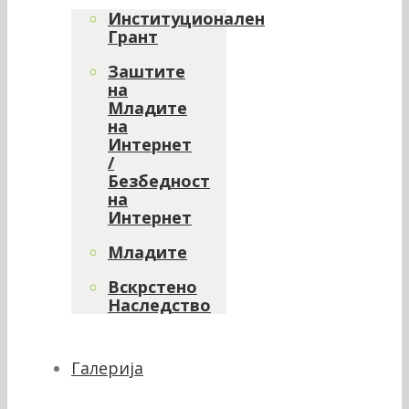
Институционален
Грант
Заштите
на
Младите
на
Интернет
/
Безбедност
на
Интернет
Младите
Вскрстено
Наследство
Галерија