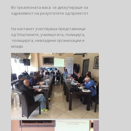
Во тркалезната маса се дискутираше за
одржливост на резултатите од проектот
.
На настанот учествуваа представници
од Општините, училиштата, полицијта,
полицијата, невладини организации и
млади.