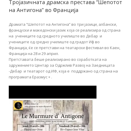
Тројазичната драмска престава “Шепотот
на Антигона” во Франција
Драмата “Шепотот на Антигона” во три јазици, албански,
француски и македонски јазик која се реализира од страна
на учениците од средното училиште во Дебар и
учениците од средно училиште од градот Иф во
Франција, ќе се претстави на театарски фестивал во Каен,
Франција на 28 и 29 април.
Претставата беше реализирано во соработката на
здружението Центар за Одржлив Развој на Заедницата
-Дебар и театарот од ИФ, која е поддржано од страна на
програмата Еразмус + .