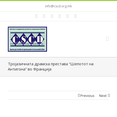
info@cscd.org.mk
Тројазичната драмска престава “Шепотот на
Антигона” во Франција
Previous
Next