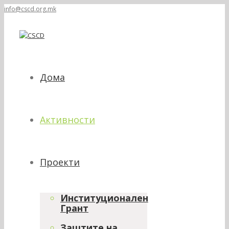
info@cscd.org.mk
Дома
Активности
Проекти
Институционален
Грант
Заштите на