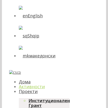
English
Shqip
македонски
Дома
Активности
Проекти
Институционален
Грант