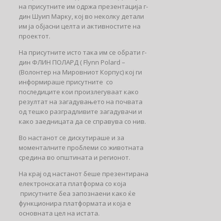
на присутните им одржа презентација г-
дин Шуип Марку, кој во неколку детали
им ја објасни целта и активностите на
проектот.
На присутните исто така им се обрати г-
дин ФЛИН ПОЛАРД ( Flynn Polard –
(Волонтер на Мировниот Корпус) кој ги
информираше присутните со
последиците кои произлегуваат како
резултат на загадувањето на почвата
од тешко разградливите загадувачи и
како заедницата да се справува со нив.
Во настанот се дискутираше и за
моменталните проблеми со животната
средина во општината и регионот.
На крај од настанот беше презентирана
електронската платформа со која
присутните беа запознаени како ќе
функционира платформата и која е
основната цел на истата.