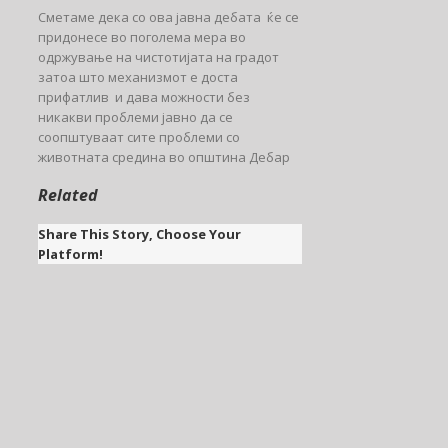
Сметаме дека со ова јавна дебата ќе се
придонесе во поголема мера во
одржување на чистотијата на градот
затоа што механизмот е доста
прифатлив и дава можности без
никакви проблеми јавно да се
соопштуваат сите проблеми со
животната средина во општина Дебар
Related
Share This Story, Choose Your
Platform!