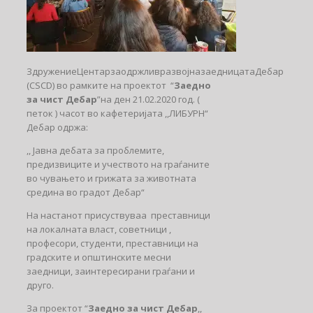
ЗдружениеЦентарзаодржливразвојназаедницатаДебар
(CSCD) во рамките на проектот “
Заедно
за чист Дебар
”на ден 21.02.2020 год. (
петок ) часот во кафетеријата ,,ЛИБУРН“
Дебар одржа:
,, Јавна дебата за проблемите,
предизвиците и учеството на граѓаните
во чувањето и грижата за животната
средина во градот Дебар“
На настанот присуствуваа преставници
на локалната власт, советници ,
професори, студенти, преставници на
градските и општинските месни
заедници, заинтересирани граѓани и
друго.
За проектот “
Заедно за чист Дебар
,,