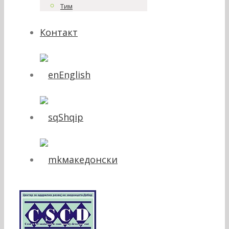
Тим
Контакт
English
Shqip
македонски