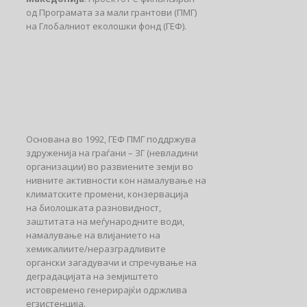
од Програмата за мали грантови (ПМГ)
на Глобалниот еколошки фонд (ГЕФ).
Основана во 1992, ГЕФ ПМГ поддржува
здруженија на граѓани – ЗГ (невладини
организации) во развиените земји во
нивните активности кон намалување на
климатските промени, конзервација
на биолошката разновидност,
заштитата на меѓународните води,
намалување на влијанието на
хемикалиите/неразградливите
органски загадувачи и спречување на
деградацијата на земјиштето
истовремено генерирајќи одржлива
егзистенција.