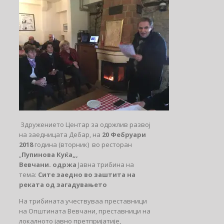
Здружението Центар за одржлив развој
на заедницата Дебар, на
20 Фебруари
2018
година (вторник) во ресторан
„
Пупинова Куќа„,
Вевчани. одржа
Јавна трибина на
тема:
Сите заедно во заштита на
реката од загадувањето
На трибината учествуваа преставници
на Општината Вевчани, преставници на
локалното јавно претпријатије,