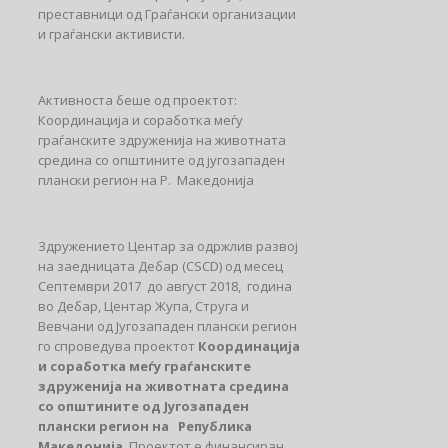
преставници од Граѓански организации
и граѓански активисти.
Активноста беше од проектот:
Координација и соработка меѓу
граѓанските здруженија на животната
средина со општините од југозападен
плански регион на Р. Македонија
Здружението Центар за одржлив развој
на заедницата Дебар (CSCD) од месец
Септември 2017 до август 2018, година
во Дебар, Центар Жупа, Струга и
Вевчани од Југозападен плански регион
го спроведува проектот
Координација
и соработка меѓу граѓанските
здруженија на животната средина
со општините од Југозападен
плански регион на Република
Македонија
. Проектот е финансиран