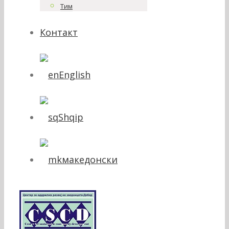
Тим
Контакт
English
Shqip
македонски