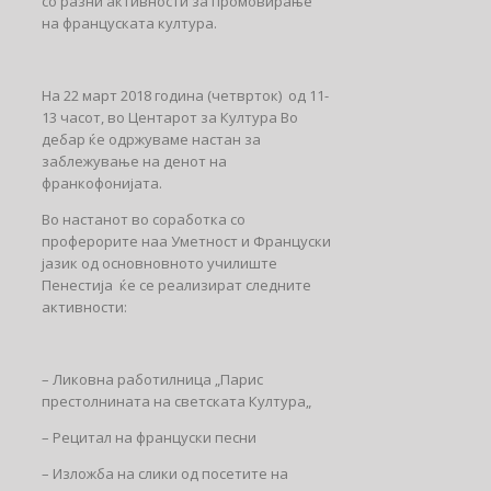
со разни активности за промовирање
на француската култура.
На 22 март 2018 година (четврток) од 11-
13 часот, во Центарот за Култура Во
дебар ќе одржуваме настан за
заблежување на денот на
франкофонијата.
Во настанот во соработка со
проферорите наа Уметност и Француски
јазик од основновното училиште
Пенестија ќе се реализират следните
активности:
– Ликовна работилница „Парис
престолнината на светската Култура„
– Рецитал на француски песни
– Изложба на слики од посетите на