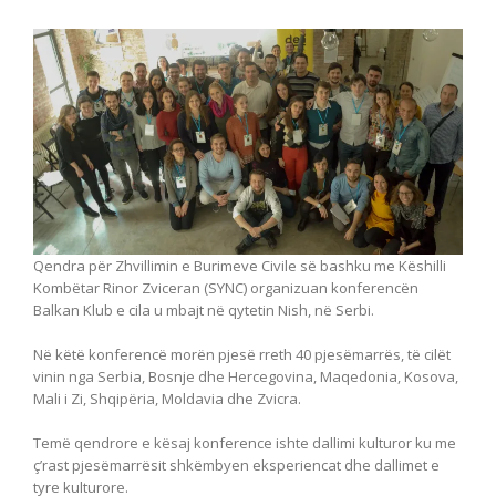
Qendra për Zhvillimin e Burimeve Civile së bashku me Këshilli
Kombëtar Rinor Zviceran (SYNC) organizuan konferencën
Balkan Klub e cila u mbajt në qytetin Nish, në Serbi.
Në këtë konferencë morën pjesë rreth 40 pjesëmarrës, të cilët
vinin nga Serbia, Bosnje dhe Hercegovina, Maqedonia, Kosova,
Mali i Zi, Shqipëria, Moldavia dhe Zvicra.
Temë qendrore e kësaj konference ishte dallimi kulturor ku me
ç’rast pjesëmarrësit shkëmbyen eksperiencat dhe dallimet e
tyre kulturore.