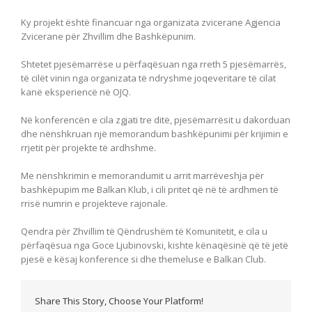
Ky projekt është financuar nga organizata zvicerane Agjencia
Zvicerane për Zhvillim dhe Bashkëpunim.
Shtetet pjesëmarrëse u përfaqësuan nga rreth 5 pjesëmarrës,
të cilët vinin nga organizata të ndryshme joqeveritare të cilat
kanë eksperiencë në OJQ.
Në konferencën e cila zgjati tre ditë, pjesëmarrësit u dakorduan
dhe nënshkruan një memorandum bashkëpunimi për krijimin e
rrjetit për projekte të ardhshme.
Me nënshkrimin e memorandumit u arrit marrëveshja për
bashkëpupim me Balkan Klub, i cili pritet që në të ardhmen të
rrisë numrin e projekteve rajonale.
Qendra për Zhvillim të Qëndrushëm të Komunitetit, e cila u
përfaqësua nga Goce Ljubinovski, kishte kënaqësinë që të jetë
pjesë e kësaj konference si dhe themeluse e Balkan Club.
Share This Story, Choose Your Platform!