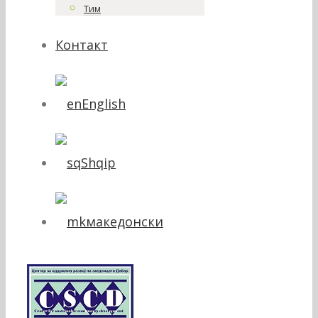
Тим
Контакт
English
Shqip
македонски