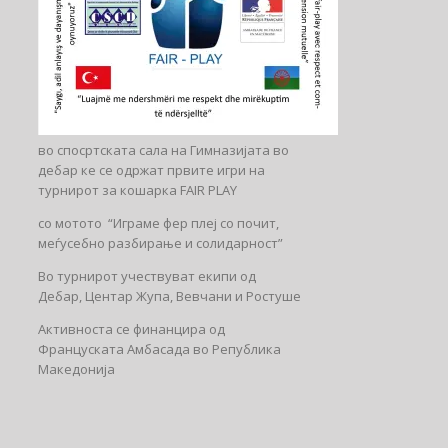
во спосртската сала на Гимназијата во
дебар ке се одржат првите игри на
турнирот за кошарка FAIR PLAY
со мотото “Играме фер плеј со почит,
меѓусебно разбирање и солидарност”
Во турнирот учествуват екипи од
Дебар, Центар Жупа, Вевчани и Ростуше
Активноста се финанцира од
Француската Амбасада во Република
Македонија