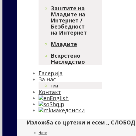
Заштите на
Младите на
Интернет /
Безбедност
на Интернет
Младите
Вскрстено
Наследство
Галерија
За нас
Тим
Контакт
English
Shqip
македонски
Изложба со цртежи и есеи ,, СЛОБ
Home