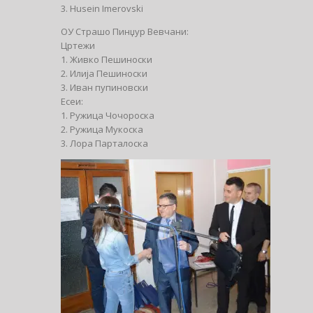
3. Husein Imerovski
ОУ Страшо Пинџур Вевчани:
Цртежи
1. Живко Пешиноски
2. Илија Пешиноски
3. Иван пупиновски
Есеи:
1. Ружица Чочороска
2. Ружица Мукоска
3. Лора Парталоска