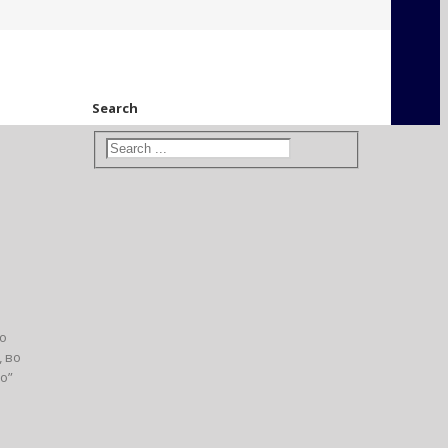
Search
во
 во
о”