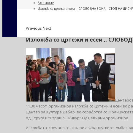
Активности
Изложба со цртежи и есеи ,, СЛОБОДНА ЗОНА – СТОП НА ДИС
Previous
Next
Изложба со цртежи и есеи ,, СЛОБ
Центарот
11.30 часот организира изложба со цртежи и есеи во
Центар за Култура Дебар во соработка со Француската
од Струга и “Страшо Пинџур” Од Вевчани организира
Изложбата свечано го отвари а Францускиот Амбасадор