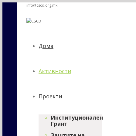
info@cscd.org.mk
Дома
Активности
Проекти
Институционален
Грант
Заштите на