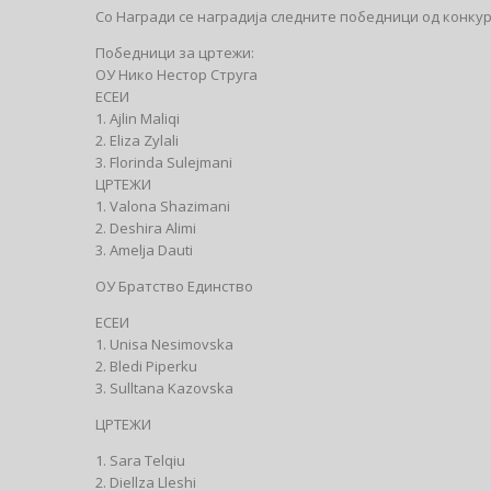
Со Награди се наградија следните победници од конку
Победници за цртежи:
ОУ Нико Нестор Струга
ЕСЕИ
1. Ajlin Maliqi
2. Eliza Zylali
3. Florinda Sulejmani
ЦРТЕЖИ
1. Valona Shazimani
2. Deshira Alimi
3. Amelja Dauti
ОУ Братство Единство
ЕСЕИ
1. Unisa Nesimovska
2. Bledi Piperku
3. Sulltana Kazovska
ЦРТЕЖИ
1. Sara Telqiu
2. Diellza Lleshi