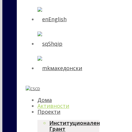
English
Shqip
македонски
Дома
Активности
Проекти
Институционален
Грант