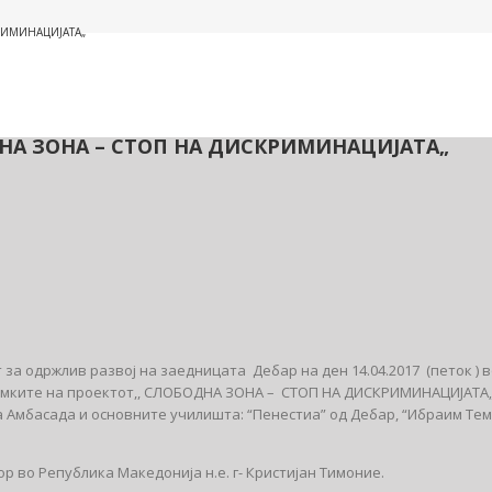
КРИМИНАЦИЈАТА„
ОДНА ЗОНА – СТОП НА ДИСКРИМИНАЦИЈАТА„
 за одржлив развој на заедницата Дебар на ден 14.04.2017 (петок ) 
 рамките на проектот,, СЛОБОДНА ЗОНА – СТОП НА ДИСКРИМИНАЦИЈАТА„
 Амбасада и основните училишта: “Пенестиа” од Дебар, “Ибраим Тем
 во Република Македонија н.е. г- Кристијан Тимоние.