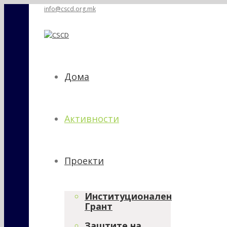
info@cscd.org.mk
Дома
Активности
Проекти
Институционален
Грант
Заштите на