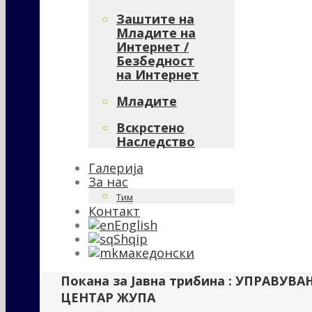
Заштите на
Младите на
Интернет /
Безбедност
на Интернет
Младите
Вскрстено
Наследство
Галерија
За нас
Тим
Контакт
English
Shqip
македонски
Покана за Јавна трибина : УПРАВ
ЦЕНТАР ЖУПА