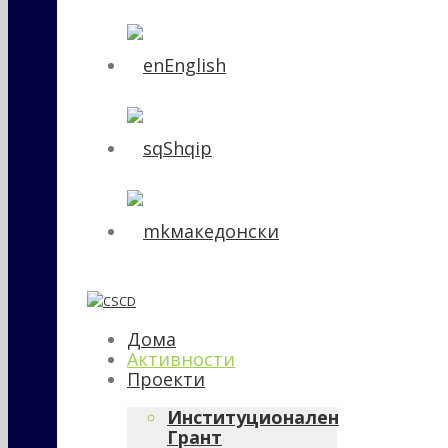
English
Shqip
македонски
Дома
Активности
Проекти
Институционален
Грант