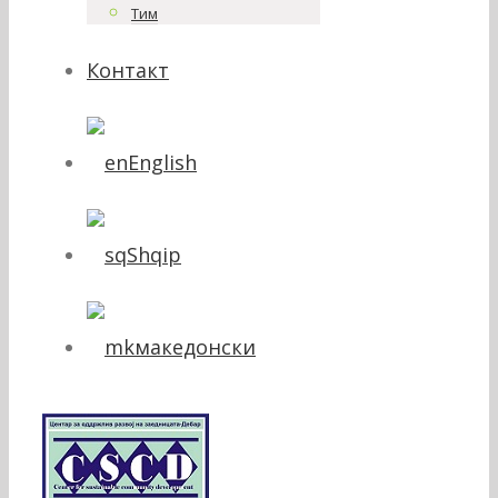
Тим
Контакт
English
Shqip
македонски