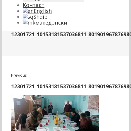
Контакт
English
Shqip
македонски
12301721_10153181537036811_80190196787698
Previous
12301721_10153181537036811_80190196787698