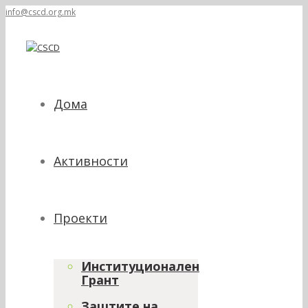
info@cscd.org.mk
Дома
Активности
Проекти
Институционален
Грант
Заштите на