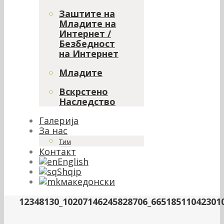
Заштите на
Младите на
Интернет /
Безбедност
на Интернет
Младите
Вскрстено
Наследство
Галерија
За нас
Тим
Контакт
English
Shqip
македонски
12348130_10207146245828706_66518511042301