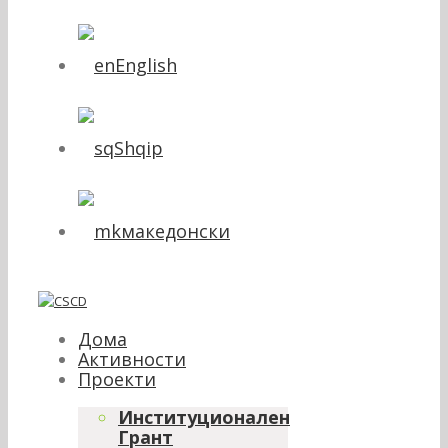
English
Shqip
македонски
Дома
Активности
Проекти
Институционален
Грант