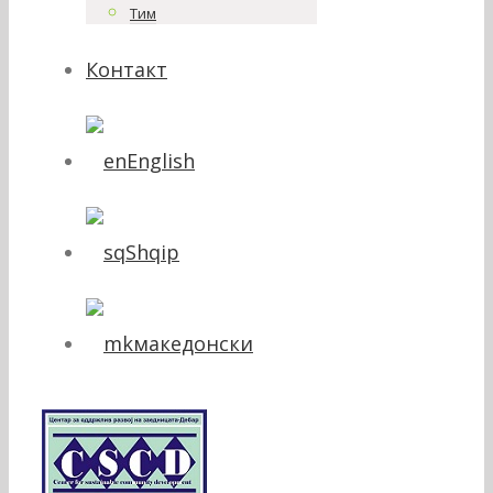
Тим
Контакт
English
Shqip
македонски