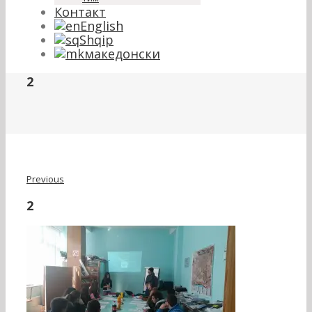
Контакт
English
Shqip
македонски
2
Previous
2